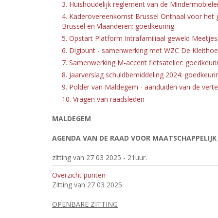
3. Huishoudelijk reglement van de Mindermobielen
4. Kaderovereenkomst Brussel Onthaal voor het ge
Brussel en Vlaanderen: goedkeuring
5. Opstart Platform Intrafamiliaal geweld Meetje
6. Digipunt - samenwerking met WZC De Kleithoe
7. Samenwerking M-accent fietsatelier: goedkeuri
8. Jaarverslag schuldbemiddeling 2024: goedkeuri
9. Polder van Maldegem - aanduiden van de vert
10. Vragen van raadsleden
MALDEGEM
AGENDA VAN DE RAAD VOOR MAATSCHAPPELIJK
zitting van 27 03 2025 - 21
uur
.
Overzicht punten
Zitting van 27 03 2025
OPENBARE ZITTING