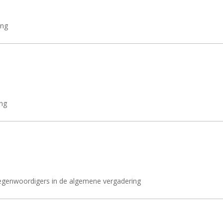
ing
ing
egenwoordigers in de algemene vergadering