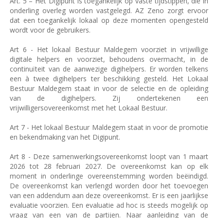
Art. 5 – Het Digipunt is toegankelijk op vaste tijdstippen, die in
onderling overleg worden vastgelegd. AZ Zeno zorgt ervoor
dat een toegankelijk lokaal op deze momenten opengesteld
wordt voor de gebruikers.
Art 6 - Het lokaal Bestuur Maldegem voorziet in vrijwillige
digitale helpers en voorziet, behoudens overmacht, in de
continuïteit van de aanwezige digihelpers. Er worden telkens
een à twee digihelpers ter beschikking gesteld. Het Lokaal
Bestuur Maldegem staat in voor de selectie en de opleiding
van de digihelpers. Zij ondertekenen een
vrijwilligersovereenkomst met het Lokaal Bestuur.
Art 7 - Het lokaal Bestuur Maldegem staat in voor de promotie
en bekendmaking van het Digipunt.
Art 8 - Deze samenwerkingsovereenkomst loopt van 1 maart
2026 tot 28 februari 2027. De overeenkomst kan op elk
moment in onderlinge overeenstemming worden beëindigd.
De overeenkomst kan verlengd worden door het toevoegen
van een addendum aan deze overeenkomst. Er is een jaarlijkse
evaluatie voorzien. Een evaluatie ad hoc is steeds mogelijk op
vraag van een van de partijen. Naar aanleiding van de