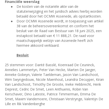
Financiële weerslag
●
De kosten van de notariële akte van de
statutenwijziging en het juridisch advies hierbij worden
betaald door het OCMW Assenede, als opstartkosten.
●
Door OCMW Assenede wordt, in toepassing van artikel
38 van de beheersovereenkomst en conform het
besluit van de Raad van Bestuur van 18 juni 2025, een
instapkost betaald van € 11 888,21. De raad voor
maatschappelijk welzijn van Assenede heeft zich
hiermee akkoord verklaard.
Besluit
25 stemmen voor: Danté Basslé, Koenraad De Ceuninck,
Annelies Lammertyn, Peter Van Hecke, Marten De Jaeger,
Anneke Gobeyn, Valerie Taeldeman, Jason Van Landschoot,
Wim Swyngedouw, Nicole Maenhout, Leandra Decuyper, Kiran
Van Landschoot, Timothy De Groote, Ineke Hebbrecht, Henk
Deprest, Cedric De Smet, Leen Anthuenis, Robin Van
Kerschaver, Dino Lateste, Patrice Timmerman, Emma De
Smet, Maxim Vandemoere, Christiaan Verstrynge, Valentijn De
Lille en Rik Vandenberghe