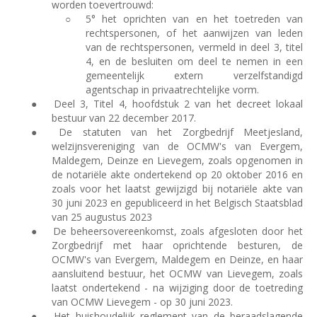
worden toevertrouwd:
○
5° het oprichten van en het toetreden van
rechtspersonen, of het aanwijzen van leden
van de rechtspersonen, vermeld in deel 3, titel
4, en de besluiten om deel te nemen in een
gemeentelijk extern verzelfstandigd
agentschap in privaatrechtelijke vorm.
●
Deel 3, Titel 4, hoofdstuk 2 van het decreet lokaal
bestuur van 22 december 2017.
●
De statuten van het Zorgbedrijf Meetjesland,
welzijnsvereniging van de OCMW's van Evergem,
Maldegem, Deinze en Lievegem, zoals opgenomen in
de notariële akte ondertekend op 20 oktober 2016 en
zoals voor het laatst gewijzigd bij notariële akte van
30 juni 2023 en gepubliceerd in het Belgisch Staatsblad
van 25 augustus 2023
●
De beheersovereenkomst, zoals afgesloten door het
Zorgbedrijf met haar oprichtende besturen, de
OCMW's van Evergem, Maldegem en Deinze, en haar
aansluitend bestuur, het OCMW van Lievegem, zoals
laatst ondertekend - na wijziging door de toetreding
van OCMW Lievegem - op 30 juni 2023.
●
Het huishoudelijk reglement van de beraadslagende