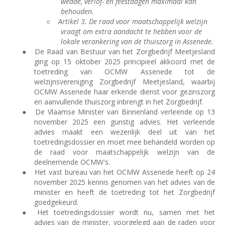
wedde, verlof- en feestdagen maximaal kan
behouden.
○
Artikel 3. De raad voor maatschappelijk welzijn
vraagt om extra aandacht te hebben voor de
lokale verankering van de thuiszorg in Assenede.
●
De Raad van Bestuur van het Zorgbedrijf Meetjesland
ging op 15 oktober 2025 principieel akkoord met de
toetreding van OCMW Assenede tot de
welzijnsvereniging Zorgbedrijf Meetjesland, waarbij
OCMW Assenede haar erkende dienst voor gezinszorg
en aanvullende thuiszorg inbrengt in het Zorgbedrijf.
●
De Vlaamse Minister van Binnenland verleende op 13
november 2025 een gunstig advies. Het verleende
advies maakt een wezenlijk deel uit van het
toetredingsdossier en moet mee behandeld worden op
de raad voor maatschappelijk welzijn van de
deelnemende OCMW's.
●
Het vast bureau van het OCMW Assenede heeft op 24
november 2025 kennis genomen van het advies van de
minister en heeft de toetreding tot het Zorgbedrijf
goedgekeurd.
●
Het toetredingsdossier wordt nu, samen met het
advies van de minister, voorgelegd aan de raden voor