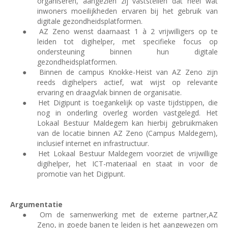
organiseren, aangezien zij vaststellen dat heel wat
inwoners moeilijkheden ervaren bij het gebruik van
digitale gezondheidsplatformen.
●
AZ Zeno wenst daarnaast 1 à 2 vrijwilligers op te
leiden tot digihelper, met specifieke focus op
ondersteuning binnen hun digitale
gezondheidsplatformen.
●
Binnen de campus Knokke-Heist van AZ Zeno zijn
reeds digihelpers actief, wat wijst op relevante
ervaring en draagvlak binnen de organisatie.
●
Het Digipunt is toegankelijk op vaste tijdstippen, die
nog in onderling overleg worden vastgelegd. Het
Lokaal Bestuur Maldegem kan hierbij gebruikmaken
van de locatie binnen AZ Zeno (Campus Maldegem),
inclusief internet en infrastructuur.
●
Het Lokaal Bestuur Maldegem voorziet de vrijwillige
digihelper, het ICT-materiaal en staat in voor de
promotie van het Digipunt.
Argumentatie
●
Om de samenwerking met de externe partner,AZ
Zeno, in goede banen te leiden is het aangewezen om