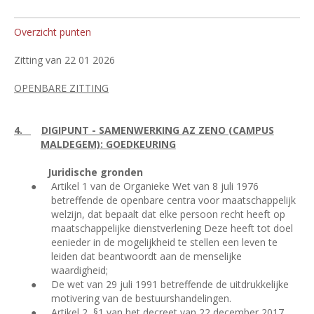
Overzicht punten
Zitting van 22 01 2026
OPENBARE ZITTING
4.
DIGIPUNT - SAMENWERKING AZ ZENO (CAMPUS
MALDEGEM): GOEDKEURING
Juridische gronden
●
Artikel 1 van de Organieke Wet van 8 juli 1976
betreffende de openbare centra voor maatschappelijk
welzijn, dat bepaalt dat elke persoon recht heeft op
maatschappelijke dienstverlening Deze heeft tot doel
eenieder in de mogelijkheid te stellen een leven te
leiden dat beantwoordt aan de menselijke
waardigheid;
●
De wet van 29 juli 1991 betreffende de uitdrukkelijke
motivering van de bestuurshandelingen.
●
Artikel 2, §1 van het decreet van 22 december 2017