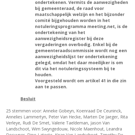
ondertekenen. Vermits de aanwezigheden
bij gemeenteraad, de raad voor
maatschappelijk welzijn en het bijzonder
comité bijgehouden worden in het
notuleringsprogramma meeting.net, is de
ondertekening van het
aanwezigheidsregister bij deze
vergaderingen overbodig. Enkel bij de
gemeenteraadscommissie wordt nog een
aanwezigheidslijst ter ondertekening
gelegd, omdat het daar moeilijker is om
dit via het notuleringssysteem bij te
houden.
Voorgesteld wordt om artikel 41 in die zin
aan te passen.
Besluit
25 stemmen voor: Anneke Gobeyn, Koenraad De Ceuninck,
Annelies Lammertyn, Peter Van Hecke, Marten De Jaeger, Rita
Verleye, Rudi De Smet, Valerie Taeldeman, Jason Van
Landschoot, Wim Swyngedouw, Nicole Maenhout, Leandra
Decuyper, Dino Lateste, Kiran Van Landschoot, Timothy De