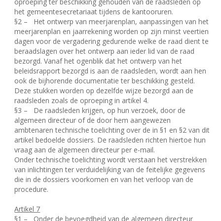
oproeping ter beschikking gehouden van de raadsleden op
het gemeentesecretariaat tijdens de kantooruren.
§2 –
Het ontwerp van meerjarenplan, aanpassingen van het
meerjarenplan en jaarrekening worden op zijn minst veertien
dagen voor de vergadering gedurende welke de raad dient te
beraadslagen over het ontwerp aan ieder lid van de raad
bezorgd. Vanaf het ogenblik dat het ontwerp van het
beleidsrapport bezorgd is aan de raadsleden, wordt aan hen
ook de bijhorende documentatie ter beschikking gesteld.
Deze stukken worden op dezelfde wijze bezorgd aan de
raadsleden zoals de oproeping in artikel 4.
§3 –
De raadsleden krijgen, op hun verzoek, door de
algemeen directeur of de door hem aangewezen
ambtenaren technische toelichting over de in §1 en §2 van dit
artikel bedoelde dossiers. De raadsleden richten hiertoe hun
vraag aan de algemeen directeur per e-mail.
Onder technische toelichting wordt verstaan het verstrekken
van inlichtingen ter verduidelijking van de feitelijke gegevens
die in de dossiers voorkomen en van het verloop van de
procedure.
Artikel 7
§1 –
Onder de bevoegdheid van de algemeen directeur