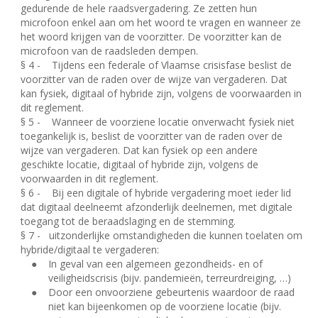
gedurende de hele raadsvergadering. Ze zetten hun
microfoon enkel aan om het woord te vragen en wanneer ze
het woord krijgen van de voorzitter. De voorzitter kan de
microfoon van de raadsleden dempen.
§ 4 -
Tijdens een federale of Vlaamse crisisfase beslist de
voorzitter van de raden over de wijze van vergaderen. Dat
kan fysiek, digitaal of hybride zijn, volgens de voorwaarden in
dit reglement.
§ 5 -
Wanneer de voorziene locatie onverwacht fysiek niet
toegankelijk is, beslist de voorzitter van de raden over de
wijze van vergaderen. Dat kan fysiek op een andere
geschikte locatie, digitaal of hybride zijn, volgens de
voorwaarden in dit reglement.
§ 6 -
Bij een digitale of hybride vergadering moet ieder lid
dat digitaal deelneemt afzonderlijk deelnemen, met digitale
toegang tot de beraadslaging en de stemming.
§ 7 -
uitzonderlijke omstandigheden die kunnen toelaten om
hybride/digitaal te vergaderen:
●
In geval van een algemeen gezondheids- en of
veiligheidscrisis (bijv. pandemieën, terreurdreiging, …)
●
Door een onvoorziene gebeurtenis waardoor de raad
niet kan bijeenkomen op de voorziene locatie (bijv.