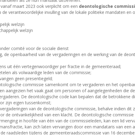
 handelen als ze hun mandaat uitoefenen.
n vanaf maart 2023 ook verplicht om een
deontologische commiss
p de verantwoordelijke invulling van de lokale politieke mandaten en
elijk welzijn
happelijk welzijn
zonder comité voor de sociale dienst
ng, de openbaarheid van de vergaderingen en de werking van de deon
s uit één vertegenwoordiger per fractie in de gemeenteraad;
telen als volwaardige leden van de commissie;
vangen geen presentiegeld;
ntologische commissie samenkomt om te vergaderen en het openbare
en aangezien het vaak gaat om personen of aangelegenheden die de pe
rgaderen. De deontologische code kan bepalen dat de betrokkene die
r zijn eigen tussenkomst;
vergaderingen van de deontologische commissie, behalve indien dit
or de ontvankelijkheid van een klacht. De deontologische commissie 
rmenging in hoofde van één van de commissieleden, kan een lid verv
nmansfractie, kan zich laten vervangen door een mandataris van een a
 de raadsleden tijdens de gemeenteraadscommissie van 16 decembe 