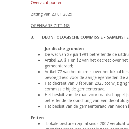
Overzicht punten
Zitting van 23 01 2025
OPENBARE ZITTING
3.
DEONTOLOGISCHE COMMISSIE - SAMENSTE
Juridische gronden
●
De wet van 29 juli 1991 betreffende de uitdr
●
Artikel 28, § 1 en §2 van het decreet over h
gemeenteraad;
●
Artikel 77 van het decreet over het lokaal b
bevoegdheid voor de aangelegenheden die aan
●
Het decreet van 3 februari 2023 tot wijzigin
commissie bij de gemeenteraad;
●
Het besluit van de raad voor maatschappelijk
betreffende de oprichting van een deontolog
●
Het besluit van de gemeenteraad van heden 
Feiten
●
Lokale besturen zijn al sinds 2007 verplich