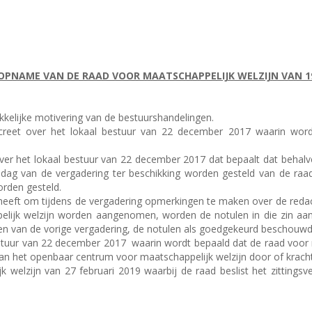
OPNAME VAN DE RAAD VOOR MAATSCHAPPELIJK WELZIJN VAN 1
ukkelijke motivering van de bestuurshandelingen.
 decreet over het lokaal bestuur van 22 december 2017 waarin wo
 over het lokaal bestuur van 22 december 2017 dat bepaalt dat behal
dag van de vergadering ter beschikking worden gesteld van de raad
orden gesteld.
t heeft om tijdens de vergadering opmerkingen te maken over de redac
ijk welzijn worden aangenomen, worden de notulen in die zin aang
n van de vorige vergadering, de notulen als goedgekeurd beschouw
bestuur van 22 december 2017
waarin wordt bepaald dat de raad voor 
 het openbaar centrum voor maatschappelijk welzijn door of krachte
k welzijn van 27 februari 2019 waarbij de raad beslist het zittings