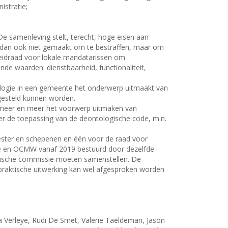
istratie;
 samenleving stelt, terecht, hoge eisen aan
ts dan ook niet gemaakt om te bestraffen, maar om
eidraad voor lokale mandatarissen om
de waarden: dienstbaarheid, functionaliteit,
ologie in een gemeente het onderwerp uitmaakt van
gesteld kunnen worden.
t meer en meer het voorwerp uitmaken van
ver de toepassing van de deontologische code, m.n.
ester en schepenen en één voor de raad voor
nte en OCMW vanaf 2019 bestuurd door dezelfde
ogische commissie moeten samenstellen. De
praktische uitwerking kan wel afgesproken worden
Verleye, Rudi De Smet, Valerie Taeldeman, Jason