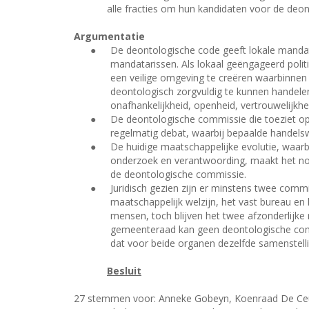
alle fracties om hun kandidaten voor de deon
Argumentatie
●
De deontologische code geeft lokale mandat
mandatarissen. Als lokaal geëngageerd polit
een veilige omgeving te creëren waarbinne
deontologisch zorgvuldig te kunnen handelen
onafhankelijkheid, openheid, vertrouwelijkhe
●
De deontologische commissie die toeziet op
regelmatig debat, waarbij bepaalde handels
●
De huidige maatschappelijke evolutie, waar
onderzoek en verantwoording, maakt het nood
de deontologische commissie.
●
Juridisch gezien zijn er minstens twee com
maatschappelijk welzijn, het vast bureau e
mensen, toch blijven het twee afzonderlijk
gemeenteraad kan geen deontologische co
dat voor beide organen dezelfde samenstell
Besluit
27 stemmen voor: Anneke Gobeyn, Koenraad De Ceuni