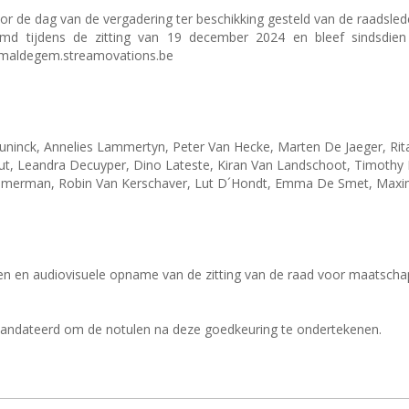
r de dag van de vergadering ter beschikking gesteld van de raadsled
md tijdens de zitting van 19 december 2024 en bleef sindsdien
b-maldegem.streamovations.be
nck, Annelies Lammertyn, Peter Van Hecke, Marten De Jaeger, Rita 
 Leandra Decuyper, Dino Lateste, Kiran Van Landschoot, Timothy D
immerman, Robin Van Kerschaver, Lut D´Hondt, Emma De Smet, Maxim 
len en audiovisuele opname van de zitting van de raad voor maatscha
mandateerd om de notulen na deze goedkeuring te ondertekenen.