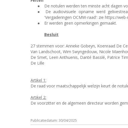
Feiten
●
De notulen werden ten minste acht dagen voo
●
De audiovisuele opname werd gelivestrea
'Vergaderingen OCMW-raad': zie https://we
●
Er werden geen opmerkingen gemaakt.
Besluit
27 stemmen voor: Anneke Gobeyn, Koenraad De Ceuni
Van Landschoot, Wim Swyngedouw, Nicole Maenhout,
De Smet, Leen Anthuenis, Danté Basslé, Patrice T
De Lille
Artikel 1:
De raad voor maatschappelijk welzijn keurt de notu
Artikel 2:
De voorzitter en de algemeen directeur worden ge
Publicatiedatum: 30/04/2025