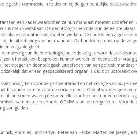
tologische commissie in te dienen bij de gemeentelijke bestuursadmin
arissen een kader waarbinnen ze hun mandaat moeten uitoefenen. De
icus is men kwetsbaar. De deontologische code is in de eerste plaa
n de lokale mandatarissen moeten werken. De code is een algemene l
 bij de uitoefening van het mandaat. Dit handelen steunt op de volgen
id en zorgvuldigheid.
 de naleving van de deontologische code zorgt ervoor dat de deont
wijzen of praktijken besproken kunnen worden en eventueel in vraag 
bij het integer en deontologisch uitoefenen van een politiek mandaa
zakelijk dat er een gespecialiseerd orgaan is dat zich uitspreekt o
missies nodig: Eén voor de gemeenteraad en het college van burgeme
n het bijzonder comité voor de sociale dienst. Ook al worden gemee
e rechtspersonen waarbij de raden elk voor hun bestuur een deontol
mmissie samenstellen voor de OCMW-raad, en omgekeerd.
Voor de 
ing zou gelden.
nck, Annelies Lammertyn, Peter Van Hecke, Marten De Jaeger, Rita 