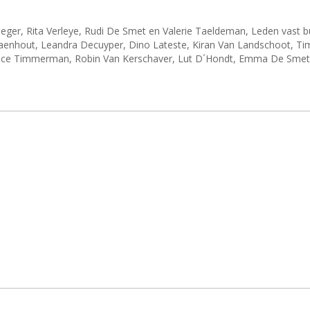
ger, Rita Verleye, Rudi De Smet en Valerie Taeldeman, Leden vast b
nhout, Leandra Decuyper, Dino Lateste, Kiran Van Landschoot, Tim
trice Timmerman, Robin Van Kerschaver, Lut D´Hondt, Emma De Smet