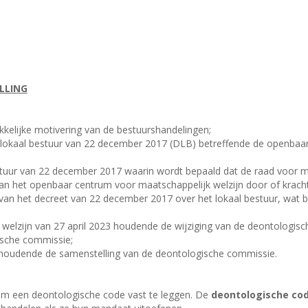
LLING
ukkelijke motivering van de bestuurshandelingen;
et lokaal bestuur van 22 december 2017 (DLB) betreffende de openbaa
estuur van 22 december 2017 waarin wordt bepaald dat de raad voor ma
 het openbaar centrum voor maatschappelijk welzijn door of krachte
g van het decreet van 22 december 2017 over het lokaal bestuur, wat 
 welzijn van 27 april 2023 houdende de wijziging van de deontologis
ische commissie;
houdende de samenstelling van de deontologische commissie.
t om een deontologische code vast te leggen. De
deontologische co