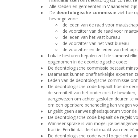
mandatarissen om deontologisch correct te
●
Alle steden en gemeenten in Vlaanderen zij
●
De
deontologische commissie
ziet toe o
bevoegd voor:
○
de leden van de raad voor maatschapp
○
de voorzitter van de raad voor maatsc
○
de leden van het vast bureau
○
de voorzitter van het vast bureau
○
de voorzitter en de leden van het bij
●
Lokale besturen bepalen zelf de samenstelli
opgenomen in de deontologische code;
●
De deontologische commissie bestaat minsten
●
Daarnaast kunnen onafhankelijke experten ze
●
Leden van de deontologische commissie ont
●
De deontologische code bepaalt hoe de deo
de sereniteit van het onderzoek te bewaken, 
aangewezen om achter gesloten deuren te ve
om een openbare behandeling kan vragen voo
●
Er geldt geen aanwezigheidsquorum voor de 
●
De deontologische code bepaalt de regels vo
●
Wanneer sprake is van mogelijke belangenve
fractie. Een lid dat deel uitmaakt van een éé
●
De deontologische code werd toegelicht aan