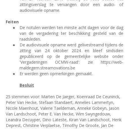
zittingsverslag te vervangen door een audio- of
audiovisuele opname.
Feiten
●
De notulen werden ten minste acht dagen voor de dag
van de vergadering ter beschikking gesteld van de
raadsleden.
●
De audiovisuele opname werd gelivestreamd tijdens de
zitting van 24 oktober 2024 en bleef sindsdien
gepubliceerd op de gemeentelijke website onder
'Vergaderingen OCMW-raad': zie https://web-
maldegem.streamovations.be
●
Er werden geen opmerkingen gemaakt.
Besluit
25 stemmen voor: Marten De Jaeger, Koenraad De Ceuninck,
Peter Van Hecke, Stefaan Standaert, Annelies Lammertyn,
Nicole Maenhout, Valerie Taeldeman, Anneke Gobeyn, Jason
Van Landschoot, Peter E. Van Hecke, Wim Swyngedouw,
Leandra Decuyper, Dino Lateste, Kiran Van Landschoot, Henk
Deprest, Christine Verplaetse, Timothy De Groote, Jan De