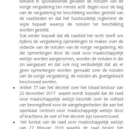
behalve in spoedeisende gevallen de notulen van de
vorige vergadering ten minste acht dagen voor de dag
van de vergadering ter beschikking worden gesteld van
de raadsleden en dat het huishoudelijk reglement de
wijze bepaalt waarop de notulen ter beschikking
worden gesteld.
Dat verder bepaalt dat elk raadslid het recht heeft om
tijdens de vergadering opmerkingen te maken over de
redactie van de notulen van de vorige vergadering. Als
die opmerkingen door de raad voor maatschappelijk
welzijn worden aangenomen, worden de notulen in die
zin aangepast en dat ook nog verduidelijkt dat als er
geen opmerkingen worden gemaakt over de notulen
van de vorige vergadering, de notulen als goedgekeurd
beschouwd worden.
●
Artikel 77 van het decreet over het lokaal bestuur van
22 december 2017
waarin wordt bepaald dat de raad
voor maatschappelijk welzijn beschikt over de volheid
van bevoegdheid voor de aangelegenheden die aan het
openbaar centrum voor maatschappelijk welzijn door
of krachtens de wet of het decreet zijn toevertrouwd.
●
Het besluit van de raad voor maatschappelijk welzijn
van 27 februari 2019 waarbij de raad beslist het