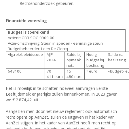
Rechtenonderzoek gebeuren.
Financiële weerslag
Budget is toereikend
Actienr: GBB-SOC-0900-00
Actie-omschrijving:
Steun in speciën - eenmalige steun
Budgetbeheerder:
Leen De Clercq
Alg.rek/beleidscode
MJP
Saldo bij
Nodig
Saldo na
2024
opmaak
budget bij
beslissing
nota
beslissing
648100
70
15
? euro
«budget»
e
411
euro
480
euro
Het is moeilijk in te schatten hoeveel aanvragen Eerste
Leeftijdsmelk er jaarlijks zullen binnenkomen. In 2023 gaven
we € 2.874,42
uit.
Aangezien men door het nieuw reglement ook automatisch
recht opent op AanZet, zullen de uitgaven in het kader van
AanZet stijgen. In het kader van AanZet heeft men recht op
volgende bedragen, rekening houdend met de leeftijd: