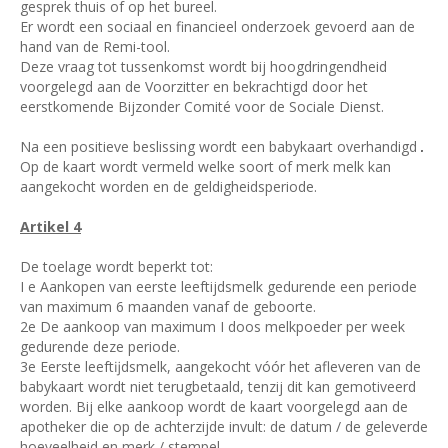
gesprek thuis of op het bureel.
Er wordt een sociaal en financieel onderzoek gevoerd aan de
hand van de Remi-tool.
Deze vraag tot tussenkomst wordt bij hoogdringendheid
voorgelegd aan de Voorzitter en bekrachtigd door het
eerstkomende Bijzonder Comité voor de Sociale Dienst.
Na een positieve beslissing wordt een babykaart overhandigd
Op de kaart wordt vermeld welke soort of merk melk kan
aangekocht worden en de geldigheidsperiode.
Artikel 4
De toelage wordt beperkt tot:
I
e
Aankopen van eerste leeftijdsmelk gedurende een periode
van maximum 6 maanden vanaf de geboorte.
2e
De aankoop van maximum I doos melkpoeder per week
gedurende deze periode.
3e
Eerste leeftĳdsmelk, aangekocht vóór het afleveren van de
babykaart wordt niet terugbetaald, tenzij dit kan gemotiveerd
worden. Bij elke aankoop wordt de kaart voorgelegd aan de
apotheker die op de achterzijde invult: de datum / de geleverde
hoeveelheid en merk / stempel .