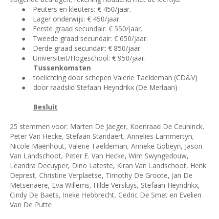
●
Peuters en kleuters: € 450/jaar.
●
Lager onderwijs: € 450/jaar.
●
Eerste graad secundair: € 550/jaar.
●
Tweede graad secundair: € 650/jaar.
●
Derde graad secundair: € 850/jaar.
●
Universiteit/Hogeschool: € 950/jaar.
Tussenkomsten
●
toelichting door schepen Valerie Taeldeman (CD&V)
●
door raadslid Stefaan Heyndrikx (De Merlaan)
Besluit
25 stemmen voor: Marten De Jaeger, Koenraad De Ceuninck,
Peter Van Hecke, Stefaan Standaert, Annelies Lammertyn,
Nicole Maenhout, Valerie Taeldeman, Anneke Gobeyn, Jason
Van Landschoot, Peter E. Van Hecke, Wim Swyngedouw,
Leandra Decuyper, Dino Lateste, Kiran Van Landschoot, Henk
Deprest, Christine Verplaetse, Timothy De Groote, Jan De
Metsenaere, Eva Willems, Hilde Versluys, Stefaan Heyndrikx,
Cindy De Baets, Ineke Hebbrecht, Cedric De Smet en Evelien
Van De Putte