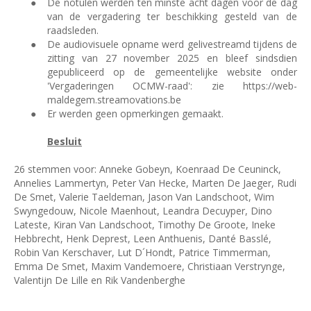
●
De notulen werden ten minste acht dagen voor de dag
van de vergadering ter beschikking gesteld van de
raadsleden.
●
De audiovisuele opname werd gelivestreamd tijdens de
zitting van 27 november 2025 en bleef sindsdien
gepubliceerd op de gemeentelijke website onder
'Vergaderingen OCMW-raad': zie https://web-
maldegem.streamovations.be
●
Er werden geen opmerkingen gemaakt.
Besluit
26 stemmen voor: Anneke Gobeyn, Koenraad De Ceuninck,
Annelies Lammertyn, Peter Van Hecke, Marten De Jaeger, Rudi
De Smet, Valerie Taeldeman, Jason Van Landschoot, Wim
Swyngedouw, Nicole Maenhout, Leandra Decuyper, Dino
Lateste, Kiran Van Landschoot, Timothy De Groote, Ineke
Hebbrecht, Henk Deprest, Leen Anthuenis, Danté Basslé,
Robin Van Kerschaver, Lut D´Hondt, Patrice Timmerman,
Emma De Smet, Maxim Vandemoere, Christiaan Verstrynge,
Valentijn De Lille en Rik Vandenberghe