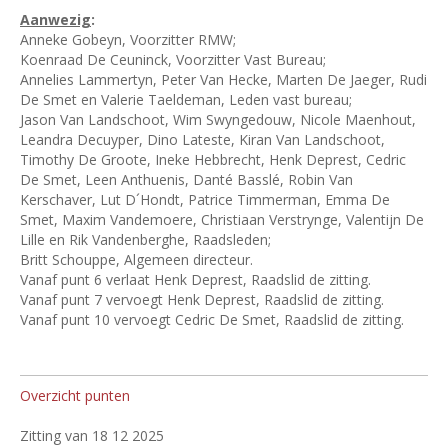
Aanwezig
:
Anneke Gobeyn, Voorzitter RMW;
Koenraad De Ceuninck, Voorzitter Vast Bureau;
Annelies Lammertyn, Peter Van Hecke, Marten De Jaeger, Rudi
De Smet en Valerie Taeldeman, Leden vast bureau;
Jason Van Landschoot, Wim Swyngedouw, Nicole Maenhout,
Leandra Decuyper, Dino Lateste, Kiran Van Landschoot,
Timothy De Groote, Ineke Hebbrecht, Henk Deprest, Cedric
De Smet, Leen Anthuenis, Danté Basslé, Robin Van
Kerschaver, Lut D´Hondt, Patrice Timmerman, Emma De
Smet, Maxim Vandemoere, Christiaan Verstrynge, Valentijn De
Lille en Rik Vandenberghe, Raadsleden;
Britt Schouppe, Algemeen directeur.
Vanaf punt 6 verlaat Henk Deprest, Raadslid de zitting.
Vanaf punt 7 vervoegt Henk Deprest, Raadslid de zitting.
Vanaf punt 10 vervoegt Cedric De Smet, Raadslid de zitting.
Overzicht punten
Zitting van 18 12 2025