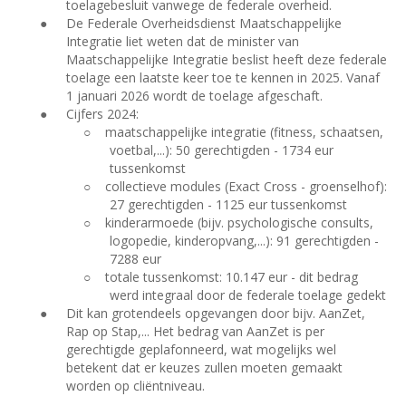
toelagebesluit vanwege de federale overheid.
●
De Federale Overheidsdienst Maatschappelijke
Integratie liet weten dat de minister van
Maatschappelijke Integratie beslist heeft deze federale
toelage een laatste keer toe te kennen in 2025. Vanaf
1 januari 2026 wordt de toelage afgeschaft.
●
Cijfers 2024:
○
maatschappelijke integratie (fitness, schaatsen,
voetbal,...): 50 gerechtigden - 1734 eur
tussenkomst
○
collectieve modules (Exact Cross - groenselhof):
27 gerechtigden - 1125 eur tussenkomst
○
kinderarmoede (bijv. psychologische consults,
logopedie, kinderopvang,...): 91 gerechtigden -
7288 eur
○
totale tussenkomst: 10.147 eur - dit bedrag
werd integraal door de federale toelage gedekt
●
Dit kan grotendeels opgevangen door bijv. AanZet,
Rap op Stap,... Het bedrag van AanZet is per
gerechtigde geplafonneerd, wat mogelijks wel
betekent dat er keuzes zullen moeten gemaakt
worden op cliëntniveau.