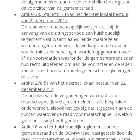
de algemeen directeur, die de voorstellen bezorgt aan
de voorzitter van de gemeenteraad.
●
Artikel 38, 5°juncto 74 van het decreet lokaal bestuur
van 22 december 2017
:
De raad voor maatschappelijk welzijn stelt bij de
aanvang van de zittingsperiode een huishoudelijk
reglement vast waarin aanvullende maatregelen
worden opgenomen voor de werking van de raad en
waarin minstens bepalingen worden opgenomen over:
5° de voorwaarden waaronder de gemeenteraadsleden
hun recht uitoefenen om aan de voorzitter en de leden
van het vast bureau mondelinge en schriftelijke vragen
te stellen.
●
Artikel 278 §1 van het decreet lokaal bestuur van 22
december 2017
:
De notulen van de vergaderingen van raad voor
maatschappelijk welzijn vermelden ... alle besproken
onderwerpen, alsook het gevolg dat is gegeven aan de
punten waarover de raad voor maatschappelijk welzijn
geen beslissing heeft genomen.
●
Artikel 8 van het huishoudelijk reglement van de
gemeenteraad en de OCMW-raad
, vastgesteld door de
raad voor maatschappelijk welzijn in zitting van 22 mei