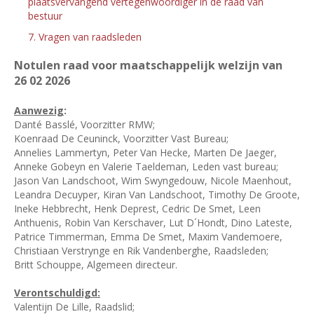
plaatsvervangend vertegenwoordiger in de raad van
bestuur
7. Vragen van raadsleden
Notulen raad voor maatschappelijk welzijn van
26
02 2026
Aanwezig
:
Danté Basslé, Voorzitter RMW;
Koenraad De Ceuninck, Voorzitter Vast Bureau;
Annelies Lammertyn, Peter Van Hecke, Marten De Jaeger,
Anneke Gobeyn en Valerie Taeldeman, Leden vast bureau;
Jason Van Landschoot, Wim Swyngedouw, Nicole Maenhout,
Leandra Decuyper, Kiran Van Landschoot, Timothy De Groote,
Ineke Hebbrecht, Henk Deprest, Cedric De Smet, Leen
Anthuenis, Robin Van Kerschaver, Lut D´Hondt, Dino Lateste,
Patrice Timmerman, Emma De Smet, Maxim Vandemoere,
Christiaan Verstrynge en Rik Vandenberghe, Raadsleden;
Britt Schouppe, Algemeen directeur.
Verontschuldigd:
Valentijn De Lille, Raadslid;