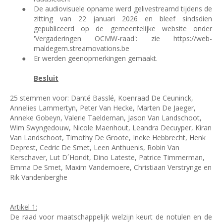
●
De audiovisuele opname werd gelivestreamd tijdens de
zitting van 22 januari 2026 en bleef sindsdien
gepubliceerd op de gemeentelijke website onder
'Vergaderingen OCMW-raad': zie https://web-
maldegem.streamovations.be
●
Er werden geen
opmerkingen gemaakt.
Besluit
25 stemmen voor: Danté Basslé, Koenraad De Ceuninck,
Annelies Lammertyn, Peter Van Hecke, Marten De Jaeger,
Anneke Gobeyn, Valerie Taeldeman, Jason Van Landschoot,
Wim Swyngedouw, Nicole Maenhout, Leandra Decuyper, Kiran
Van Landschoot, Timothy De Groote, Ineke Hebbrecht, Henk
Deprest, Cedric De Smet, Leen Anthuenis, Robin Van
Kerschaver, Lut D´Hondt, Dino Lateste, Patrice Timmerman,
Emma De Smet, Maxim Vandemoere, Christiaan Verstrynge en
Rik Vandenberghe
Artikel 1:
De raad voor maatschappelijk welzijn keurt de notulen en de