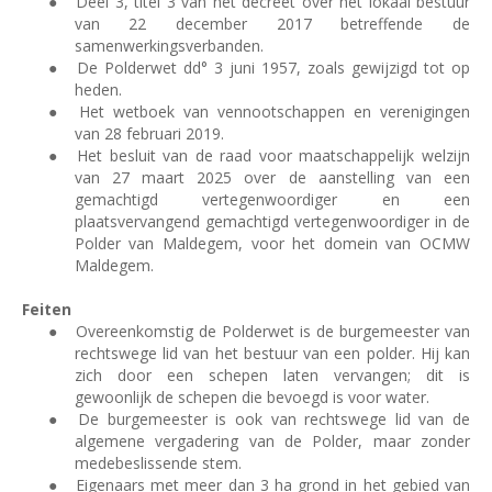
●
Deel 3, titel 3 van het decreet over het lokaal bestuur
van 22 december 2017 betreffende de
samenwerkingsverbanden.
●
De Polderwet dd° 3 juni 1957, zoals gewijzigd tot op
heden.
●
Het wetboek van vennootschappen en verenigingen
van 28 februari 2019.
●
Het besluit van de raad voor maatschappelijk welzijn
van 27 maart 2025 over de aanstelling van een
gemachtigd vertegenwoordiger en een
plaatsvervangend gemachtigd vertegenwoordiger in de
Polder van Maldegem, voor het domein van OCMW
Maldegem.
Feiten
●
Overeenkomstig de Polderwet is de burgemeester van
rechtswege lid van het bestuur van een polder. Hij kan
zich door een schepen laten vervangen; dit is
gewoonlijk de schepen die bevoegd is voor water.
●
De burgemeester is ook van rechtswege lid van de
algemene vergadering van de Polder, maar zonder
medebeslissende stem.
●
Eigenaars met meer dan 3 ha grond in het gebied van