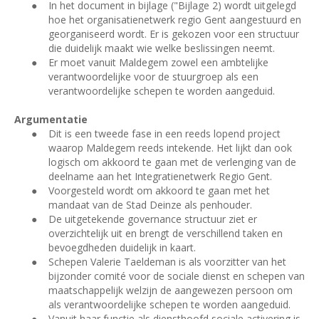
●
In het document in bijlage ("Bijlage 2) wordt uitgelegd
hoe het organisatienetwerk regio Gent aangestuurd en
georganiseerd wordt. Er is gekozen voor een structuur
die duidelijk maakt wie welke beslissingen neemt.
●
Er moet vanuit Maldegem zowel een ambtelijke
verantwoordelijke voor de stuurgroep als een
verantwoordelijke schepen te worden aangeduid.
Argumentatie
●
Dit is een tweede fase in een reeds lopend project
waarop Maldegem reeds intekende. Het lijkt dan ook
logisch om akkoord te gaan met de verlenging van de
deelname aan het Integratienetwerk Regio Gent.
●
Voorgesteld wordt om akkoord te gaan met het
mandaat van de Stad Deinze als penhouder.
●
De uitgetekende governance structuur ziet er
overzichtelijk uit en brengt de verschillend taken en
bevoegdheden duidelijk in kaart.
●
Schepen Valerie Taeldeman is als voorzitter van het
bijzonder comité voor de sociale dienst en schepen van
maatschappelijk welzijn de aangewezen persoon om
als verantwoordelijke schepen te worden aangeduid.
●
Vanuit haar functie als diensthoofd sociale activering is