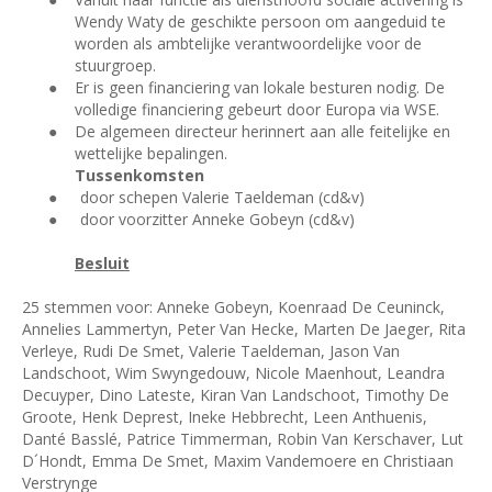
Wendy Waty de geschikte persoon om aangeduid te
worden als ambtelijke verantwoordelijke voor de
stuurgroep.
●
Er is geen financiering van lokale besturen nodig. De
volledige financiering gebeurt door Europa via WSE.
●
De algemeen directeur herinnert aan alle feitelijke en
wettelijke bepalingen.
Tussenkomsten
●
door schepen Valerie Taeldeman (cd&v)
●
door voorzitter Anneke Gobeyn (cd&v)
Besluit
25 stemmen voor: Anneke Gobeyn, Koenraad De Ceuninck,
Annelies Lammertyn, Peter Van Hecke, Marten De Jaeger, Rita
Verleye, Rudi De Smet, Valerie Taeldeman, Jason Van
Landschoot, Wim Swyngedouw, Nicole Maenhout, Leandra
Decuyper, Dino Lateste, Kiran Van Landschoot, Timothy De
Groote, Henk Deprest, Ineke Hebbrecht, Leen Anthuenis,
Danté Basslé, Patrice Timmerman, Robin Van Kerschaver, Lut
D´Hondt, Emma De Smet, Maxim Vandemoere en Christiaan
Verstrynge