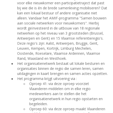
voor elke nieuwkomer een participatietraject dat past
bij wie die is én de brede samenleving mobiliseren? Dat
kan een lokaal bestuur of andere organisatie niet
alleen. Vandaar het AMIF-programma "Samen bouwen
aan sociale netwerken voor nieuwkomers". Hierbij
wordt geïnvesteerd in de uitbouw van 18 regionale
netwerken op het niveau van 3 grootsteden (Brussel,
Antwerpen en Gent) en 15 Vlaamse referentieregio's.
Deze regio's zijn: Aalst, Antwerpen, Brugge, Gent,
Leuven, Kempen, Kortrijk, Limburg Mechelen,
Oostende, Roeselare, Vlaamse Ardennen, Vlaamse
Rand, Waasland en Westhoek.
●
Het organisatienetwerk bestaat uit lokale besturen en
organisaties binnen de regio die samen leren, samen
uitdagingen in kaart brengen en samen acties opzetten.
●
Het programma krijgt uitvoering via :
○
Oproep 41: via deze oproep voorziet
Vlaanderen middelen om in elke regio
medewerkers aan te stellen die het
organisatienetwerk in hun regio opstarten en
begeleiden.
○
Oproep 60: via deze oproep maakt Vlaanderen