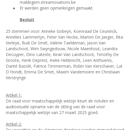
maldegem.streamovations.be
●
Er werden geen opmerkingen gemaakt.
Besluit
25 stemmen voor: Anneke Gobeyn, Koenraad De Ceuninck,
Annelies Lammertyn, Peter Van Hecke, Marten De Jaeger, Rita
Verleye, Rudi De Smet, Valerie Taeldeman, Jason Van
Landschoot, Wim Swyngedouw, Nicole Maenhout, Leandra
Decuyper, Dino Lateste, Kiran Van Landschoot, Timothy De
Groote, Henk Deprest, Ineke Hebbrecht, Leen Anthuenis,
Danté Basslé, Patrice Timmerman, Robin Van Kerschaver, Lut
D´Hondt, Emma De Smet, Maxim Vandemoere en Christiaan
Verstrynge
Artikel 1:
De raad voor maatschappelijk welzijn keurt de notulen en
audiovisuele opname van de zitting van de raad voor
maatschappelijk welzijn van 27 maart 2025 goed.
Artikel 2:
De voorzitter en de algemeen directeur worden gemandateerd