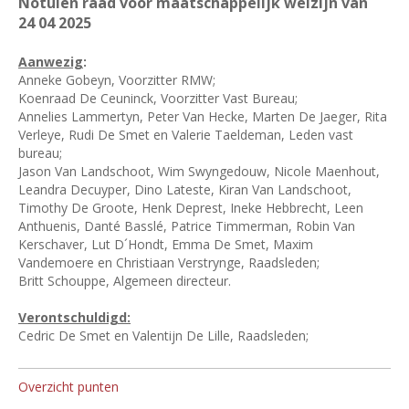
Notulen raad voor maatschappelijk welzijn van
24
04 2025
Aanwezig
:
Anneke Gobeyn, Voorzitter RMW;
Koenraad De Ceuninck, Voorzitter Vast Bureau;
Annelies Lammertyn, Peter Van Hecke, Marten De Jaeger, Rita
Verleye, Rudi De Smet en Valerie Taeldeman, Leden vast
bureau;
Jason Van Landschoot, Wim Swyngedouw, Nicole Maenhout,
Leandra Decuyper, Dino Lateste, Kiran Van Landschoot,
Timothy De Groote, Henk Deprest, Ineke Hebbrecht, Leen
Anthuenis, Danté Basslé, Patrice Timmerman, Robin Van
Kerschaver, Lut D´Hondt, Emma De Smet, Maxim
Vandemoere en Christiaan Verstrynge, Raadsleden;
Britt Schouppe, Algemeen directeur.
Verontschuldigd:
Cedric De Smet en Valentijn De Lille, Raadsleden;
Overzicht punten