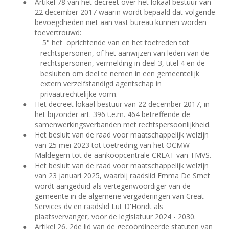
●
Artikel 78 van het decreet over het lokaal bestuur van
22 december 2017 waarin wordt bepaald dat volgende
bevoegdheden niet aan vast bureau kunnen worden
toevertrouwd:
5° het
oprichtende van en het toetreden tot
rechtspersonen, of het aanwijzen van leden van de
rechtspersonen, vermelding in deel 3, titel 4 en de
besluiten om deel te nemen in een gemeentelijk
extern verzelfstandigd agentschap in
privaatrechtelijke vorm.
●
Het decreet lokaal bestuur van 22 december 2017, in
het bijzonder art. 396 t.e.m. 464 betreffende de
samenwerkingsverbanden met rechtspersoonlijkheid.
●
Het besluit van de raad voor maatschappelijk welzijn
van 25 mei 2023 tot toetreding van het OCMW
Maldegem tot de aankoopcentrale CREAT van TMVS.
●
Het besluit van de raad voor maatschappelijk welzijn
van 23 januari 2025, waarbij raadslid Emma De Smet
wordt aangeduid als vertegenwoordiger van de
gemeente in de algemene vergaderingen van Creat
Services dv en raadslid Lut D'Hondt als
plaatsvervanger, voor de legislatuur 2024 - 2030.
●
Artikel 26, 2de lid van de gecoördineerde statuten van