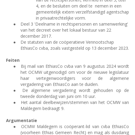
4, en de besluiten om deel te
nemen in een
gemeentelijk extern verzelfstandigd agentschap
in privaatrechtelijke vorm.
●
Deel 3 'Deelname in rechtspersonen en samenwerking'
van het decreet over het lokaal bestuur van 22
december 2017.
●
De statuten van de coöperatieve Vennootschap
EthiasCo cvba, zoals vastgesteld op 13 december 2023.
Feiten
●
Bij mail van EthiasCo cvba van 9 augustus 2024 wordt
het OCMW uitgenodigd om voor de nieuwe legislatuur
haar vertegenwoordigers voor de algemene
vergadering van EthiasCo aan te duiden.
●
De algemene vergadering wordt gehouden op de
tweede donderdag van juni om 10 uur.
●
Het aantal deelbewijzen/stemmen van het OCMW van
Maldegem bedraagt 9.
Argumentatie
●
OCMW Maldegem is coöperant-lid van cvba EthiasCo
(voorheen Ethias Gemeen Recht) en mag als dusdanig