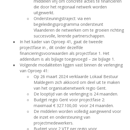
middelen vrij om concrete acties te financieren
die door het regionaal netwerk worden
uitgewerkt.
○
Ondersteuningstraject: via een
begeleidingsprogramma ondersteunt
Vlaanderen de netwerken om te groeien richting
succesvolle, lerende partnerschappen.
●
In het kader van Oproep 41, gaat de tweede
projectfase in , dit onder dezelfde
financieringsvoorwaarden als projectfase 1. Het
addendum is als bijlage toegevoegd – zie bijlage 1.
●
Volgende modaliteiten liggen vast binnen de verlenging
van Oproep 41:
○
Op 26 maart 2024 verklaarde Lokaal Bestuur
Maldegem zich akkoord om deel uit te maken
van het organisatienetwerk regio Gent.
○
De looptijd van de verlenging is 24 maanden.
○
Budget regio Gent voor projectfase 2:
maximaal € 327.100,00
voor 24 maanden.
○
De middelen worden volledig aangewend voor
de inzet en ondersteuning van
projectmedewerkers.
○
Budget voor 2 VTE per regio voor