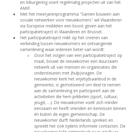
en Inburgering voert regelmatig projecten uit van het
AMIF.
●
Met het meerjarenprogramma "Samen bouwen aan
sociale netwerken voor nieuwkomers" wil Vlaanderen
via Europese middelen een boost geven aan het
participatietraject in Vlaanderen en Brussel.
●
Het participatietraject mikt op het creëren van
verbinding tussen nieuwkomers en ontvangende
samenleving waar iedereen beter van wordt:
○
Door het volgen van een participatietraject op
maat, bouwt de nieuwkomer een duurzaam
netwerk uit van mensen en organisaties die
ondersteunen met (hulp)vragen. De
nieuwkomer kent het vrijetijdsaanbod in de
gemeente, is gemotiveerd om deel te nemen
aan de samenleving en participeert aan de
activiteiten die hem prikkelen (sport, cultuur,
jeugd, …). De nieuwkomer voelt zich minder
eenzaam en heeft vrienden en kennissen binnen
én buiten de eigen gemeenschap. De
nieuwkomer durft Nederlands spreken en
spreekt het ook tijdens informele contacten. De
nieuwkomer kijkt optimistisch naar zijn/haar