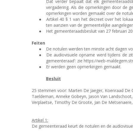
Dat verder bepaalt dat elk gemeenteraadsl
vergadering. Als die opmerkingen door de g
opmerkingen worden gemaakt over de notule
●
Artikel 40 § 1 van het decreet over het lok
ten aanzien van de gemeentelijke aangelege
●
Het gemeenteraadsbesluit van 27 februari 201
Feiten
●
De notulen werden ten minste acht dagen voo
●
De audiovisuele opname werd tijdens de zit
gemeenteraad': zie https://web-maldegem.s
●
Er werden geen opmerkingen gemaakt.
Besluit
25 stemmen voor: Marten De Jaeger, Koenraad De Ce
Taeldeman, Anneke Gobeyn, Jason Van Landschoot, 
Verplaetse, Timothy De Groote, Jan De Metsenaere, 
Artikel 1:
De gemeenteraad keurt de notulen en de audiovisue