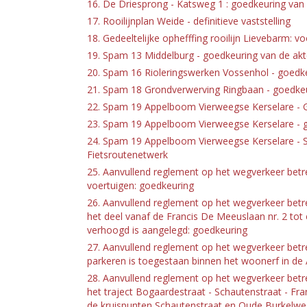
16. De Driesprong - Katsweg 1 : goedkeuring van
17. Rooilijnplan Weide - definitieve vaststelling
18. Gedeeltelijke ophefffing rooilijn Lievebarm: vo
19. Spam 13 Middelburg - goedkeuring van de ak
20. Spam 16 Rioleringswerken Vossenhol - goedk
21. Spam 18 Grondverwerving Ringbaan - goedkeu
22. Spam 19 Appelboom Vierweegse Kerselare - 
23. Spam 19 Appelboom Vierweegse Kerselare - 
24. Spam 19 Appelboom Vierweegse Kerselare - 
Fietsroutenetwerk
25. Aanvullend reglement op het wegverkeer betr
voertuigen: goedkeuring
26. Aanvullend reglement op het wegverkeer betr
het deel vanaf de Francis De Meeuslaan nr. 2 tot
verhoogd is aangelegd: goedkeuring
27. Aanvullend reglement op het wegverkeer betr
parkeren is toegestaan binnen het woonerf in de
28. Aanvullend reglement op het wegverkeer betr
het traject Bogaardestraat - Schautenstraat - Fr
de kruispunten Schautenstraat en Oude Burkelweg