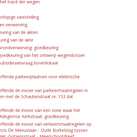
 het tracé der wegen
orlopige vaststelling
ten verwerving
euring van de akten
ring van de akte
Grondverwerving: goedkeuring
goedkeuring van het ontwerp wegendossier
Subsidieaanvraag bovenlokaal
effende parkeerplaatsen voor elektrische
effende de invoer van parkeermaatregelen in
 en met de Schautenstraat nr. 153 dat
effende de invoer van een zone waar het
 Adegemse Kerkstraat: goedkeuring
effende de invoer van verkeersmaatregelen op
ancis De Meeuslaan - Oude Burkelslag tussen
el -Gotjensstraat - Meerschootdreef: