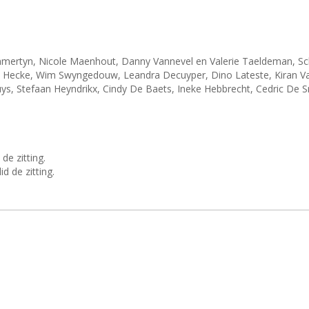
ammertyn, Nicole Maenhout, Danny Vannevel en Valerie Taeldeman, S
 Hecke, Wim Swyngedouw, Leandra Decuyper, Dino Lateste, Kiran Van
ys, Stefaan Heyndrikx, Cindy De Baets, Ineke Hebbrecht, Cedric De S
de zitting.
d de zitting.