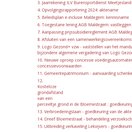
3. Jaarrekening ILV Burensportdienst Meetjeslan
4. Opvolgingsrapportering 2024: aktename
5. Beleidsplan e-inclusie Maldegem: kennisname
6. Toegestane lening AGB Maldegem: vastleggen
7. Aanpassing prijssubsidiereglement AGB Mald
8. Afsluiten van een samenwerkingsovereenkomst
9. Logo Gezond+ vzw - vaststellen van het mand
bijzondere algemene vergadering van Logo Gezon
10. Nieuwe oproep concessie voedingsautomaten
concessievoorwaarden
11. Gemeentepatrimonium - aanvaarding schenki
12.
Kosteloze
grondafstand
van een
perceeltje grond in de Bloemestraat : goedkeurin
13. Verbroederingslaan - goedkeuring van de akt
14. Dreef Bloemestraat - behandeling verzoekschr
15. Uitbreiding verkaveling Lekvijvers - goedkeur