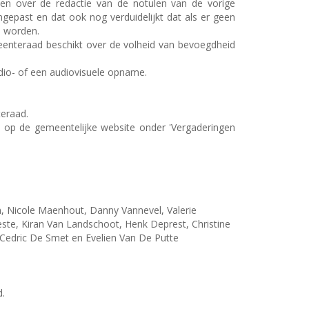
en over de redactie van de notulen van de vorige
epast en dat ook nog verduidelijkt dat als er geen
d worden.
enteraad beschikt over de volheid van bevoegdheid
udio- of een audiovisuele opname.
eraad.
d op de gemeentelijke website onder 'Vergaderingen
, Nicole Maenhout, Danny Vannevel, Valerie
e, Kiran Van Landschoot, Henk Deprest, Christine
 Cedric De Smet en Evelien Van De Putte
d.