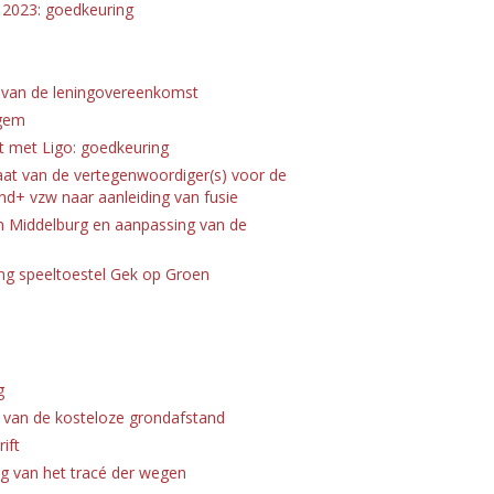
d 2023: goedkeuring
 van de leningovereenkomst
egem
 met Ligo: goedkeuring
aat van de vertegenwoordiger(s) voor de
d+ vzw naar aanleiding van fusie
 Middelburg en aanpassing van de
ng speeltoestel Gek op Groen
g
e van de kosteloze grondafstand
ift
ing van het tracé der wegen