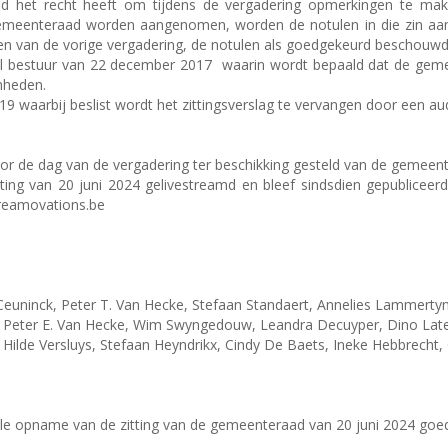
id het recht heeft om tijdens de vergadering opmerkingen te mak
emeenteraad worden aangenomen, worden de notulen in die zin aang
n van de vorige vergadering, de notulen als goedgekeurd beschouw
aal bestuur van 22 december 2017
waarin wordt bepaald dat de geme
nheden.
9 waarbij beslist wordt het zittingsverslag te vervangen door een a
r de dag van de vergadering ter beschikking gesteld van de gemeent
ting van 20 juni 2024 gelivestreamd en bleef sindsdien gepubliceer
treamovations.be
uninck, Peter T. Van Hecke, Stefaan Standaert, Annelies Lammertyn
Peter E. Van Hecke, Wim Swyngedouw, Leandra Decuyper, Dino Latest
Hilde Versluys, Stefaan Heyndrikx, Cindy De Baets, Ineke Hebbrecht,
le opname van de zitting van de gemeenteraad van 20 juni 2024 goe