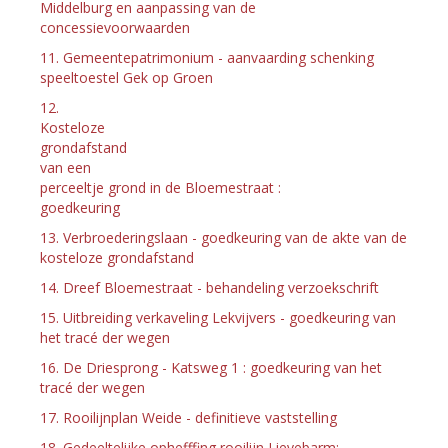
Middelburg en aanpassing van de
concessievoorwaarden
11. Gemeentepatrimonium - aanvaarding schenking
speeltoestel Gek op Groen
12.
Kosteloze
grondafstand
van een
perceeltje grond in de Bloemestraat :
goedkeuring
13. Verbroederingslaan - goedkeuring van de akte van de
kosteloze grondafstand
14. Dreef Bloemestraat - behandeling verzoekschrift
15. Uitbreiding verkaveling Lekvijvers - goedkeuring van
het tracé der wegen
16. De Driesprong - Katsweg 1 : goedkeuring van het
tracé der wegen
17. Rooilijnplan Weide - definitieve vaststelling
18. Gedeeltelijke ophefffing rooilijn Lievebarm: