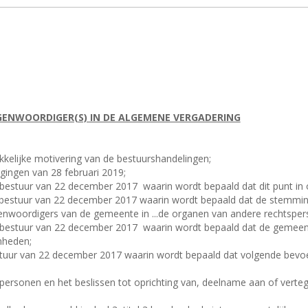
GENWOORDIGER(S) IN DE ALGEMENE VERGADERING
ukkelijke motivering van de bestuurshandelingen;
ingen van 28 februari 2019;
al bestuur van 22 december 2017
waarin wordt bepaald dat dit punt in
aal bestuur van 22 december 2017 waarin wordt bepaald dat de stemm
enwoordigers van de gemeente in ...de organen van andere rechtsperso
al bestuur van 22 december 2017
waarin wordt bepaald dat de gemeen
nheden;
bestuur van 22 december 2017 waarin wordt bepaald dat volgende bev
spersonen en het beslissen tot oprichting van, deelname aan of verte