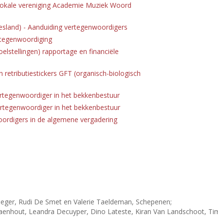
lokale vereniging Academie Muziek Woord
sland) - Aanduiding vertegenwoordigers
rtegenwoordiging
oelstellingen) rapportage en financiële
 retributiestickers GFT (organisch-biologisch
ertegenwoordiger in het bekkenbestuur
ertegenwoordiger in het bekkenbestuur
ordigers in de algemene vergadering
eger, Rudi De Smet en Valerie Taeldeman, Schepenen;
nhout, Leandra Decuyper, Dino Lateste, Kiran Van Landschoot, Tim