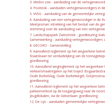
3. Medov vzw - aanduiding van de vertegenwoordi
4. Poolstok - aanduiden vertegenwoordigers in d
5. VVSG - aanduiding van de gemeentelijke verte
6. Aanduiding van een vertegenwoordiger in de R
Meetjesman: intrekking van het besluit van de g
stemming over de aanduiding van een vertegenw
7. Landschapspark Zwinstreek - goedkeuring statu
Samenwerking - aanduiding vertegenwoordigers 
8. GECORO - Samenstelling
9. Aanvullend reglement op het wegverkeer betref
Staatsbaan ter verduidelijking van de tonnagebe
goedkeuring
10. Aanvullend wegreglement op het wegverkeer 
verkeersmaatregelen op het traject Bogaardestra
Oude Burkelslag, Oude Burkelwegel, Gotjensstraa
goedkeuring
11. Aanvullend reglement op het wegverkeer betre
parkeerverbod op de toegangsweg naar de noordz
Jeugdlokalen, via de Gidsenlaan: goedkeuring
12. De Lijn - aanduiden gemeentelijke vertegenw