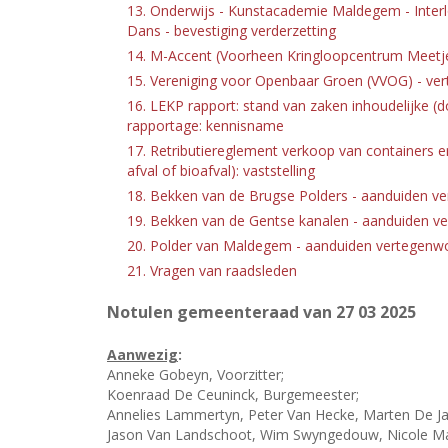
13. Onderwijs - Kunstacademie Maldegem - Inter
Dans - bevestiging verderzetting
14. M-Accent (Voorheen Kringloopcentrum Meetje
15. Vereniging voor Openbaar Groen (VVOG) - ve
16. LEKP rapport: stand van zaken inhoudelijke (d
rapportage: kennisname
17. Retributiereglement verkoop van containers en
afval of bioafval): vaststelling
18. Bekken van de Brugse Polders - aanduiden v
19. Bekken van de Gentse kanalen - aanduiden v
20. Polder van Maldegem - aanduiden vertegenwo
21. Vragen van raadsleden
Notulen gemeenteraad van 27
03 2025
Aanwezig
:
Anneke Gobeyn, Voorzitter;
Koenraad De Ceuninck, Burgemeester;
Annelies Lammertyn, Peter Van Hecke, Marten De Ja
Jason Van Landschoot, Wim Swyngedouw, Nicole Mae