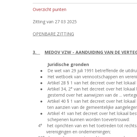
Overzicht punten
Zitting van 27 03 2025
OPENBARE ZITTING
3.
MEDOV VZW - AANDUIDING VAN DE VERTE
Juridische gronden
●
De wet van 29 juli 1991 betreffende de uitdr
●
Het wetboek van vennootschappen en verenig
●
Artikel 28 § 1 van het decreet over het loka
●
Artikel 34, 2° van het decreet over het lok
gestemd over het aanwijzen van de ... verteg
●
Artikel 40 § 1 van het decreet over het loka
ten aanzien van de gemeentelijke aangelege
●
Artikel 41 van het decreet over het lokaal 
schepenen kunnen worden toevertrouwd:
4°
het oprichten van en het toetreden tot recht
verenigingen en ondernemingen;