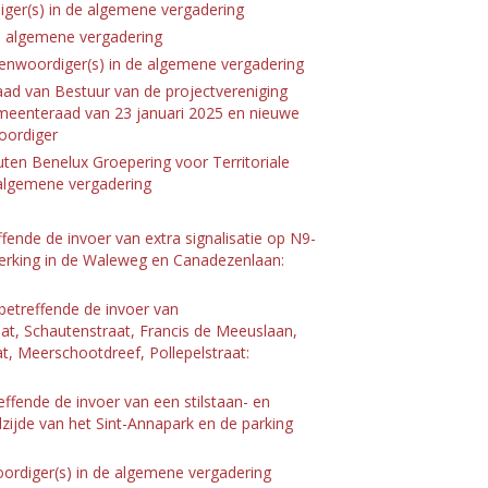
ger(s) in de algemene vergadering
e algemene vergadering
genwoordiger(s) in de algemene vergadering
aad van Bestuur van de projectvereniging
emeenteraad van 23 januari 2025 en nieuwe
oordiger
ten Benelux Groepering voor Territoriale
algemene vergadering
fende de invoer van extra signalisatie op N9-
perking in de Waleweg en Canadezenlaan:
betreffende de invoer van
at, Schautenstraat, Francis de Meeuslaan,
t, Meerschootdreef, Pollepelstraat:
ffende de invoer van een stilstaan- en
ijde van het Sint-Annapark en de parking
oordiger(s) in de algemene vergadering