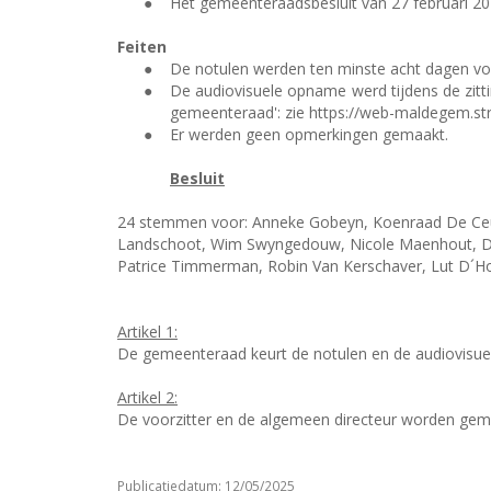
●
Het gemeenteraadsbesluit van 27 februari 201
Feiten
●
De notulen werden ten minste acht dagen voo
●
De audiovisuele opname werd tijdens de zitt
gemeenteraad': zie https://web-maldegem.s
●
Er werden geen opmerkingen gemaakt.
Besluit
24 stemmen voor: Anneke Gobeyn, Koenraad De Ceun
Landschoot, Wim Swyngedouw, Nicole Maenhout, Din
Patrice Timmerman, Robin Van Kerschaver, Lut D´Ho
Artikel 1:
De gemeenteraad keurt de notulen en de audiovisue
Artikel 2:
De voorzitter en de algemeen directeur worden ge
Publicatiedatum: 12/05/2025