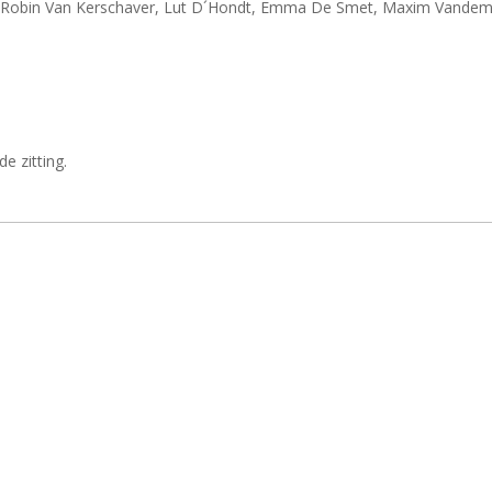
Robin Van Kerschaver, Lut D´Hondt, Emma De Smet, Maxim Vandemoere
e zitting.