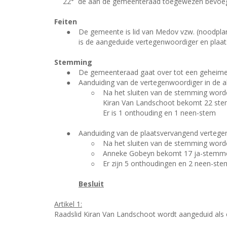
22°
de aan de gemeenteraad toegewezen bevoegdh
Feiten
●
De gemeente is lid van Medov vzw. (noodplan
is de aangeduide vertegenwoordiger en plaa
Stemming
●
De gemeenteraad gaat over tot een geheime 
●
Aanduiding van de vertegenwoordiger in de 
○
Na het sluiten van de stemming word
Kiran Van Landschoot bekomt 22 st
Er is 1 onthouding en 1 neen-stem
●
Aanduiding van de plaatsvervangend vertege
○
Na het sluiten van de stemming word
○
Anneke Gobeyn bekomt 17 ja-stemm
○
Er zijn 5 onthoudingen en 2 neen-st
Besluit
Artikel 1:
Raadslid Kiran Van Landschoot wordt aangeduid als