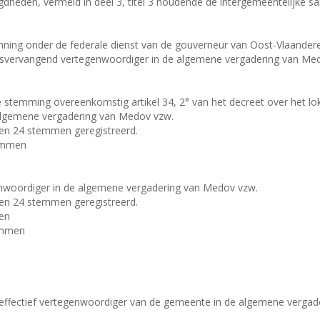
eden, vermeld in deel 3, titel 3 houdende de intergemeentelijke s
ning onder de federale dienst van de gouverneur van Oost-Vlaanderen)
tsvervangend vertegenwoordiger in de algemene vergadering van Me
stemming overeenkomstig artikel 34, 2° van het decreet over het lo
algemene vergadering van Medov vzw.
en 24 stemmen geregistreerd.
emmen
nwoordiger in de algemene vergadering van Medov vzw.
en 24 stemmen geregistreerd.
en
emmen
 effectief vertegenwoordiger van de gemeente in de algemene verga