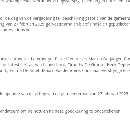
9 waarbij beslist wordt het zittingsverslag te vervangen door een a
r de dag van de vergadering ter beschikking gesteld van de gemeent
ing van 27 februari 2025 gelivestreamd en bleef sindsdien gepublice
treamovations.be
inck, Annelies Lammertyn, Peter Van Hecke, Marten De Jaeger, Rud
o Lateste, Kiran Van Landschoot, Timothy De Groote, Henk Deprest
ndt, Emma De Smet, Maxim Vandemoere, Christiaan Verstrynge en Val
le opname van de zitting van de gemeenteraad van 27 februari 2025 
mandateerd om de notulen na deze goedkeuring te ondertekenen.