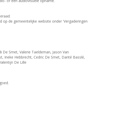
udio- of een audiovisuele opname.
eraad.
erd op de gemeentelijke website onder 'Vergaderingen
i De Smet, Valerie Taeldeman, Jason Van
, Ineke Hebbrecht, Cedric De Smet, Danté Basslé,
entijn De Lille
goed.