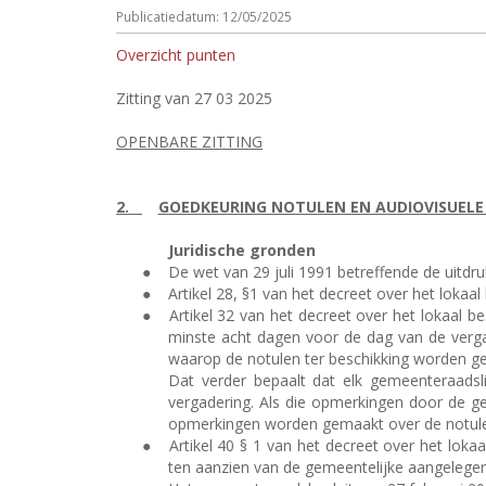
Publicatiedatum: 12/05/2025
Overzicht punten
Zitting van 27 03 2025
OPENBARE ZITTING
2.
GOEDKEURING NOTULEN EN AUDIOVISUELE
Juridische gronden
●
De wet van 29 juli 1991 betreffende de uitdr
●
Artikel 28, §1 van het decreet over het lok
●
Artikel 32 van het decreet over het lokaal 
minste acht dagen voor de dag van de verga
waarop de notulen ter beschikking worden ge
Dat verder bepaalt dat elk gemeenteraadsl
vergadering. Als die opmerkingen door de g
opmerkingen worden gemaakt over de notule
●
Artikel 40 § 1 van het decreet over het lok
ten aanzien van de gemeentelijke aangelege