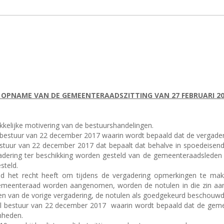
 OPNAME VAN DE GEMEENTERAADSZITTING VAN 27 FEBRUARI 20
ukkelijke motivering van de bestuurshandelingen.
aal bestuur van 22 december 2017 waarin wordt bepaald dat de vergad
bestuur van 22 december 2017 dat bepaalt dat behalve in spoedeisend
dering ter beschikking worden gesteld van de gemeenteraadsleden e
steld.
id het recht heeft om tijdens de vergadering opmerkingen te mak
emeenteraad worden aangenomen, worden de notulen in die zin aang
n van de vorige vergadering, de notulen als goedgekeurd beschouw
aal bestuur van 22 december 2017
waarin wordt bepaald dat de geme
nheden.