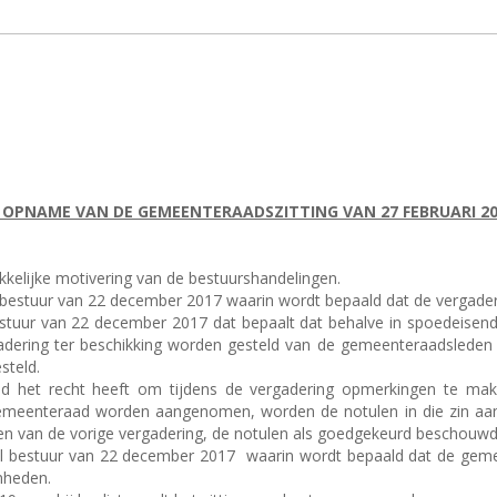
 OPNAME VAN DE GEMEENTERAADSZITTING VAN 27 FEBRUARI 20
ukkelijke motivering van de bestuurshandelingen.
aal bestuur van 22 december 2017 waarin wordt bepaald dat de vergad
bestuur van 22 december 2017 dat bepaalt dat behalve in spoedeisend
dering ter beschikking worden gesteld van de gemeenteraadsleden e
steld.
id het recht heeft om tijdens de vergadering opmerkingen te mak
emeenteraad worden aangenomen, worden de notulen in die zin aang
n van de vorige vergadering, de notulen als goedgekeurd beschouw
aal bestuur van 22 december 2017
waarin wordt bepaald dat de geme
nheden.