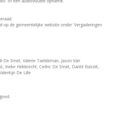
udio- of een audiovisuele opname.
eraad.
erd op de gemeentelijke website onder 'Vergaderingen
i De Smet, Valerie Taeldeman, Jason Van
, Ineke Hebbrecht, Cedric De Smet, Danté Basslé,
entijn De Lille
goed.