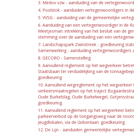
3. Medov vzw - aanduiding van de vertegenwoordi
4. Poolstok - aanduiden vertegenwoordigers in d
5. VVSG - aanduiding van de gemeentelijke verte
6. Aanduiding van een vertegenwoordiger in de R
Meetjesman: intrekking van het besluit van de g
stemming over de aanduiding van een vertegenw
7. Landschapspark Zwinstreek - goedkeuring statu
Samenwerking - aanduiding vertegenwoordigers 
8. GECORO - Samenstelling
9. Aanvullend reglement op het wegverkeer betref
Staatsbaan ter verduidelijking van de tonnagebe
goedkeuring
10. Aanvullend wegreglement op het wegverkeer 
verkeersmaatregelen op het traject Bogaardestra
Oude Burkelslag, Oude Burkelwegel, Gotjensstraa
goedkeuring
11. Aanvullend reglement op het wegverkeer betre
parkeerverbod op de toegangsweg naar de noordz
Jeugdlokalen, via de Gidsenlaan: goedkeuring
12. De Lijn - aanduiden gemeentelijke vertegenw