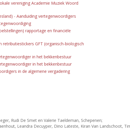
lokale vereniging Academie Muziek Woord
sland) - Aanduiding vertegenwoordigers
rtegenwoordiging
oelstellingen) rapportage en financiële
 retributiestickers GFT (organisch-biologisch
ertegenwoordiger in het bekkenbestuur
ertegenwoordiger in het bekkenbestuur
ordigers in de algemene vergadering
eger, Rudi De Smet en Valerie Taeldeman, Schepenen;
nhout, Leandra Decuyper, Dino Lateste, Kiran Van Landschoot, Tim