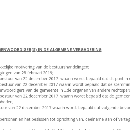
GENWOORDIGER(S) IN DE ALGEMENE VERGADERING
ukkelijke motivering van de bestuurshandelingen;
ingen van 28 februari 2019;
al bestuur van 22 december 2017
waarin wordt bepaald dat dit punt in
aal bestuur van 22 december 2017 waarin wordt bepaald dat de stemm
enwoordigers van de gemeente in ...de organen van andere rechtsperso
al bestuur van 22 december 2017
waarin wordt bepaald dat de gemeen
nheden;
bestuur van 22 december 2017 waarin wordt bepaald dat volgende bev
spersonen en het beslissen tot oprichting van, deelname aan of verte