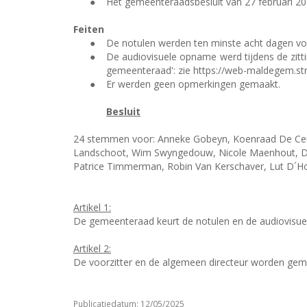
●
Het gemeenteraadsbesluit van 27 februari 201
Feiten
●
De notulen werden ten minste acht dagen voo
●
De audiovisuele opname werd tijdens de zitt
gemeenteraad': zie https://web-maldegem.s
●
Er werden geen opmerkingen gemaakt.
Besluit
24 stemmen voor: Anneke Gobeyn, Koenraad De Ceun
Landschoot, Wim Swyngedouw, Nicole Maenhout, Din
Patrice Timmerman, Robin Van Kerschaver, Lut D´Ho
Artikel 1:
De gemeenteraad keurt de notulen en de audiovisue
Artikel 2:
De voorzitter en de algemeen directeur worden ge
Publicatiedatum: 12/05/2025