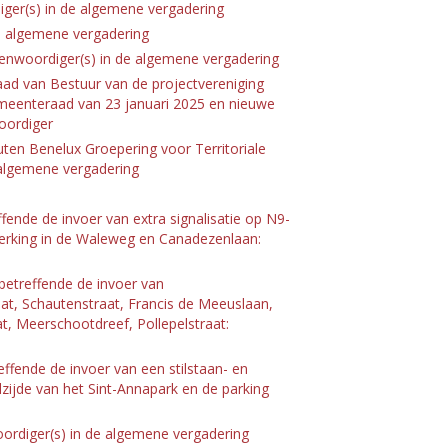
ger(s) in de algemene vergadering
e algemene vergadering
genwoordiger(s) in de algemene vergadering
aad van Bestuur van de projectvereniging
emeenteraad van 23 januari 2025 en nieuwe
oordiger
ten Benelux Groepering voor Territoriale
algemene vergadering
fende de invoer van extra signalisatie op N9-
perking in de Waleweg en Canadezenlaan:
betreffende de invoer van
at, Schautenstraat, Francis de Meeuslaan,
t, Meerschootdreef, Pollepelstraat:
ffende de invoer van een stilstaan- en
ijde van het Sint-Annapark en de parking
oordiger(s) in de algemene vergadering