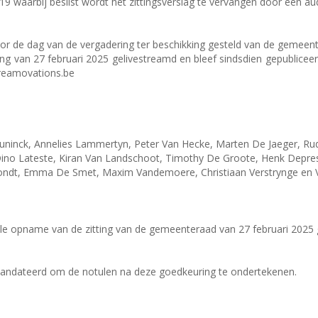
9 waarbij beslist wordt het zittingsverslag te vervangen door een a
r de dag van de vergadering ter beschikking gesteld van de gemeent
ing van 27 februari 2025 gelivestreamd en bleef sindsdien gepublice
treamovations.be
inck, Annelies Lammertyn, Peter Van Hecke, Marten De Jaeger, Rud
o Lateste, Kiran Van Landschoot, Timothy De Groote, Henk Deprest
ndt, Emma De Smet, Maxim Vandemoere, Christiaan Verstrynge en Val
le opname van de zitting van de gemeenteraad van 27 februari 2025 
mandateerd om de notulen na deze goedkeuring te ondertekenen.