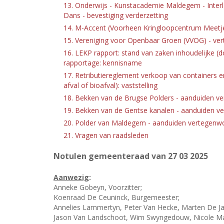
13. Onderwijs - Kunstacademie Maldegem - Inter
Dans - bevestiging verderzetting
14. M-Accent (Voorheen Kringloopcentrum Meetje
15. Vereniging voor Openbaar Groen (VVOG) - ve
16. LEKP rapport: stand van zaken inhoudelijke (d
rapportage: kennisname
17. Retributiereglement verkoop van containers en
afval of bioafval): vaststelling
18. Bekken van de Brugse Polders - aanduiden v
19. Bekken van de Gentse kanalen - aanduiden v
20. Polder van Maldegem - aanduiden vertegenwo
21. Vragen van raadsleden
Notulen gemeenteraad van 27
03 2025
Aanwezig
:
Anneke Gobeyn, Voorzitter;
Koenraad De Ceuninck, Burgemeester;
Annelies Lammertyn, Peter Van Hecke, Marten De Ja
Jason Van Landschoot, Wim Swyngedouw, Nicole Mae