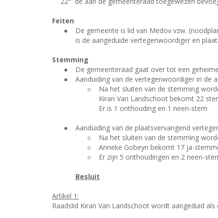
22°
de aan de gemeenteraad toegewezen bevoegdh
Feiten
●
De gemeente is lid van Medov vzw. (noodplan
is de aangeduide vertegenwoordiger en plaa
Stemming
●
De gemeenteraad gaat over tot een geheime 
●
Aanduiding van de vertegenwoordiger in de 
○
Na het sluiten van de stemming word
Kiran Van Landschoot bekomt 22 st
Er is 1 onthouding en 1 neen-stem
●
Aanduiding van de plaatsvervangend vertege
○
Na het sluiten van de stemming word
○
Anneke Gobeyn bekomt 17 ja-stemm
○
Er zijn 5 onthoudingen en 2 neen-st
Besluit
Artikel 1:
Raadslid Kiran Van Landschoot wordt aangeduid als