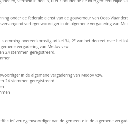
eden, vermeld in deel 3, titel 3 houdende de intergemeentelijke s
ning onder de federale dienst van de gouverneur van Oost-Vlaanderen)
tsvervangend vertegenwoordiger in de algemene vergadering van Me
stemming overeenkomstig artikel 34, 2° van het decreet over het lo
algemene vergadering van Medov vzw.
en 24 stemmen geregistreerd.
emmen
nwoordiger in de algemene vergadering van Medov vzw.
en 24 stemmen geregistreerd.
en
emmen
 effectief vertegenwoordiger van de gemeente in de algemene verga