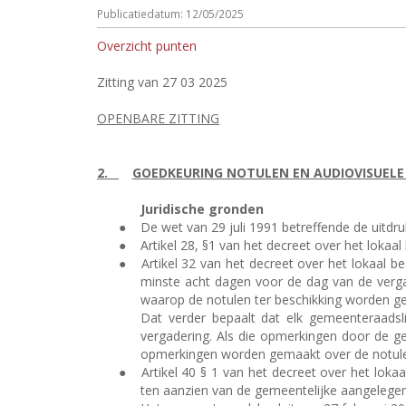
Publicatiedatum: 12/05/2025
Overzicht punten
Zitting van 27 03 2025
OPENBARE ZITTING
2.
GOEDKEURING NOTULEN EN AUDIOVISUELE
Juridische gronden
●
De wet van 29 juli 1991 betreffende de uitdr
●
Artikel 28, §1 van het decreet over het lok
●
Artikel 32 van het decreet over het lokaal 
minste acht dagen voor de dag van de verga
waarop de notulen ter beschikking worden ge
Dat verder bepaalt dat elk gemeenteraadsl
vergadering. Als die opmerkingen door de g
opmerkingen worden gemaakt over de notule
●
Artikel 40 § 1 van het decreet over het lok
ten aanzien van de gemeentelijke aangelege