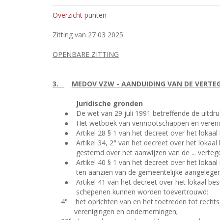
Overzicht punten
Zitting van 27 03 2025
OPENBARE ZITTING
3.
MEDOV VZW - AANDUIDING VAN DE VERTE
Juridische gronden
●
De wet van 29 juli 1991 betreffende de uitdr
●
Het wetboek van vennootschappen en verenig
●
Artikel 28 § 1 van het decreet over het loka
●
Artikel 34, 2° van het decreet over het lok
gestemd over het aanwijzen van de ... verteg
●
Artikel 40 § 1 van het decreet over het loka
ten aanzien van de gemeentelijke aangelege
●
Artikel 41 van het decreet over het lokaal 
schepenen kunnen worden toevertrouwd:
4°
het oprichten van en het toetreden tot recht
verenigingen en ondernemingen;