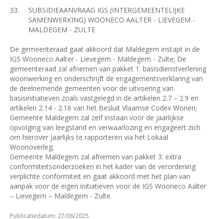
33.
SUBSIDIEAANVRAAG IGS (INTERGEMEENTELIJKE
SAMENWERKING) WOONECO AALTER - LIEVEGEM -
MALDEGEM - ZULTE
De gemeenteraad gaat akkoord dat Maldegem instapt in de
IGS Wooneco Aalter - Lievegem - Maldegem - Zulte; De
gemeenteraad zal afnemen van pakket 1: basisdienstverlening
woonwerking en onderschrijft de engagementsverklaring van
de deelnemende gemeenten voor de uitvoering van
basisinitiatieven zoals vastgelegd in de artikelen 2.7 – 2.9 en
artikelen 2.14 - 2.16 van het Besluit Vlaamse Codex Wonen;
Gemeente Maldegem zal zelf instaan voor de jaarlijkse
opvolging van leegstand en verwaarlozing en engageert zich
om hierover jaarlijks te rapporteren via het Lokaal
Woonoverleg;
Gemeente Maldegem zal afnemen van pakket 3: extra
conformiteitsonderzoeken in het kader van de verordening
verplichte conformiteit en gaat akkoord met het plan van
aanpak voor de eigen initiatieven voor de IGS Wooneco Aalter
– Lievegem – Maldegem - Zulte.
Publicatiedatum: 27/06/2025