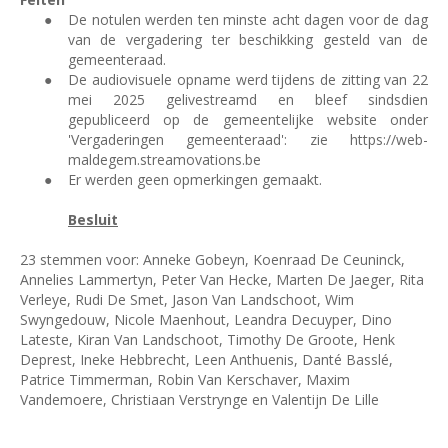
●
De notulen werden ten minste acht dagen voor de dag
van de vergadering ter beschikking gesteld van de
gemeenteraad.
●
De audiovisuele opname werd tijdens de zitting van 22
mei 2025 gelivestreamd en bleef sindsdien
gepubliceerd op de gemeentelijke website onder
'Vergaderingen gemeenteraad': zie https://web-
maldegem.streamovations.be
●
Er werden geen opmerkingen gemaakt.
Besluit
23 stemmen voor: Anneke Gobeyn, Koenraad De Ceuninck,
Annelies Lammertyn, Peter Van Hecke, Marten De Jaeger, Rita
Verleye, Rudi De Smet, Jason Van Landschoot, Wim
Swyngedouw, Nicole Maenhout, Leandra Decuyper, Dino
Lateste, Kiran Van Landschoot, Timothy De Groote, Henk
Deprest, Ineke Hebbrecht, Leen Anthuenis, Danté Basslé,
Patrice Timmerman, Robin Van Kerschaver, Maxim
Vandemoere, Christiaan Verstrynge en Valentijn De Lille