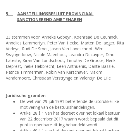
5.
AANSTELLINGSBESLUIT PROVINCIAAL
SANCTIONEREND AMBTENAREN
23 stemmen voor: Anneke Gobeyn, Koenraad De Ceuninck,
Annelies Lammertyn, Peter Van Hecke, Marten De Jaeger, Rita
Verleye, Rudi De Smet, Jason Van Landschoot, Wim
Swyngedouw, Nicole Maenhout, Leandra Decuyper, Dino
Lateste, Kiran Van Landschoot, Timothy De Groote, Henk
Deprest, Ineke Hebbrecht, Leen Anthuenis, Danté Basslé,
Patrice Timmerman, Robin Van Kerschaver, Maxim
Vandemoere, Christiaan Verstrynge en Valentijn De Lille
Juridische gronden
●
De wet van 29 juli 1991 betreffende de uitdrukkelijke
motivering van de bestuurshandelingen.
●
Artikel 28 § 1 van het decreet over het lokaal bestuur
van 22 december 2017 waarin wordt bepaald dat dit
punt in openbare zitting behandeld wordt.
●
Artikel 40 § 1 van het decreet over het lokaal bestuur