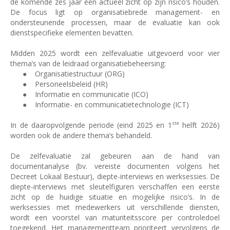
de komende zes jaar een actueel zicht op zijn risico’s houden.
De focus ligt op organisatiebrede management- en
ondersteunende processen, maar de evaluatie kan ook
dienstspecifieke elementen bevatten.
Midden 2025 wordt een zelfevaluatie uitgevoerd voor vier
thema’s van de leidraad organisatiebeheersing:
●
Organisatiestructuur (ORG)
●
Personeelsbeleid (HR)
●
Informatie en communicatie (ICO)
●
Informatie- en communicatietechnologie (ICT)
ste
In de daaropvolgende periode (eind 2025 en 1
helft 2026)
worden ook de andere thema’s behandeld.
De zelfevaluatie zal gebeuren aan de hand van
documentanalyse (bv. vereiste documenten volgens het
Decreet Lokaal Bestuur), diepte-interviews en werksessies. De
diepte-interviews met sleutelfiguren verschaffen een eerste
zicht op de huidige situatie en mogelijke risico’s. In de
werksessies met medewerkers uit verschillende diensten,
wordt een voorstel van maturiteitsscore per controledoel
toegekend. Het managementteam prioriteert vervolgens de