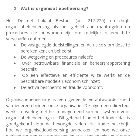
Wat is organisatiebeheersing?
Het Decreet Lokaal Bestuur (art. 217-220) omschrijft
organisatiebeheersing als: het geheel aan maatregelen en
procedures die ontworpen zijn om redelijke zekerheid te
verschaffen dat men:
●
De vastgelegde doelstellingen en de risico’s om deze te
bereiken kent en beheerst;
●
De wetgeving en procedures naleeft;
●
Over betrouwbare financiële en beheersrapportering
beschikt;
●
Op een effectieve en efficiënte wijze werkt en de
beschikbare middelen economisch inzet;
●
De activa beschermt en fraude voorkomt.
Organisatiebeheersing is een gedeelde verantwoordelijkheid
van iedereen binnen onze organisatie. De algemeen directeur
werkt in overleg met het managementteam het systeem voor
organisatiebeheersing uit. Dit gebeurt binnen het kader dat is
goedgekeurd door de bevoegde raden. Het kader beschrijft
hoe we organisatiebeheersing aanpakken en hoe we onze
werking op een systematische en cyclische manier evalueren