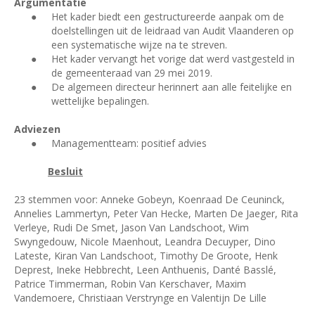
Argumentatie
●
Het kader biedt een gestructureerde aanpak om de
doelstellingen uit de leidraad van Audit Vlaanderen op
een systematische wijze na te streven.
●
Het kader vervangt het vorige dat werd vastgesteld in
de gemeenteraad van 29 mei 2019.
●
De algemeen directeur herinnert aan alle feitelijke en
wettelijke bepalingen.
Adviezen
●
Managementteam: positief advies
Besluit
23 stemmen voor: Anneke Gobeyn, Koenraad De Ceuninck,
Annelies Lammertyn, Peter Van Hecke, Marten De Jaeger, Rita
Verleye, Rudi De Smet, Jason Van Landschoot, Wim
Swyngedouw, Nicole Maenhout, Leandra Decuyper, Dino
Lateste, Kiran Van Landschoot, Timothy De Groote, Henk
Deprest, Ineke Hebbrecht, Leen Anthuenis, Danté Basslé,
Patrice Timmerman, Robin Van Kerschaver, Maxim
Vandemoere, Christiaan Verstrynge en Valentijn De Lille