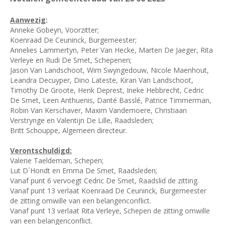
Aanwezig
:
Anneke Gobeyn, Voorzitter;
Koenraad De Ceuninck, Burgemeester;
Annelies Lammertyn, Peter Van Hecke, Marten De Jaeger, Rita
Verleye en Rudi De Smet, Schepenen;
Jason Van Landschoot, Wim Swyngedouw, Nicole Maenhout,
Leandra Decuyper, Dino Lateste, Kiran Van Landschoot,
Timothy De Groote, Henk Deprest, Ineke Hebbrecht, Cedric
De Smet, Leen Anthuenis, Danté Basslé, Patrice Timmerman,
Robin Van Kerschaver, Maxim Vandemoere, Christiaan
Verstrynge en Valentijn De Lille, Raadsleden;
Britt Schouppe, Algemeen directeur.
Verontschuldigd:
Valerie Taeldeman, Schepen;
Lut D´Hondt en Emma De Smet, Raadsleden;
Vanaf punt 6 vervoegt Cedric De Smet, Raadslid de zitting.
Vanaf punt 13 verlaat Koenraad De Ceuninck, Burgemeester
de zitting omwille van een belangenconflict.
Vanaf punt 13 verlaat Rita Verleye, Schepen de zitting omwille
van een belangenconflict.