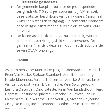
deelnemende gemeenten.
●
De gemeente koopt gedurende de projectperiode
veiligheidskits (10 euro per stuk) aan bij IVM en stelt
deze gratis ter beschikking van de inwoners (maximaal
2 kits per platenzak of bigbag). De gemeente financiert
deze veiligheidskits met de subsidie die ze van OVAM
ontvangt.
●
De kleine asbestzakken (0,70 euro per stuk) worden
gratis ter beschikking gesteld van de inwoners. De
gemeente financiert deze aankoop met de subsidie die
ze van OVAM ontvangt.
Besluit
25 stemmen voor: Marten De Jaeger, Koenraad De Ceuninck,
Peter Van Hecke, Stefaan Standaert, Annelies Lammertyn,
Nicole Maenhout, Valerie Taeldeman, Anneke Gobeyn, Jason
Van Landschoot, Peter E. Van Hecke, Wim Swyngedouw,
Leandra Decuyper, Dino Lateste, Kiran Van Landschoot, Henk
Deprest, Christine Verplaetse, Timothy De Groote, Jan De
Metsenaere, Eva Willems, Hilde Versluys, Stefaan Heyndrikx,
Cindy De Baets, Ineke Hebbrecht, Cedric De Smet en Evelien
Van De Putte