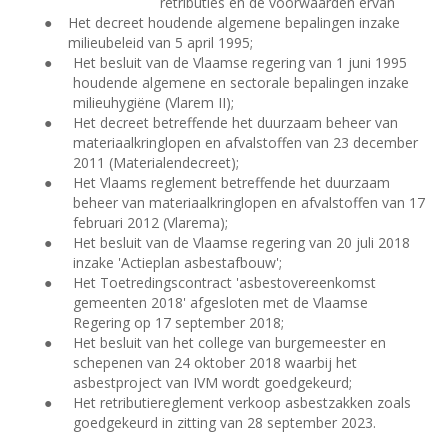
retributies en de voorwaarden ervan
●
Het decreet houdende algemene bepalingen inzake
milieubeleid van 5 april 1995;
●
Het besluit van de Vlaamse regering van 1 juni 1995
houdende algemene en sectorale bepalingen inzake
milieuhygiëne (Vlarem II);
●
Het decreet betreffende het duurzaam beheer van
materiaalkringlopen en afvalstoffen van 23 december
2011 (Materialendecreet);
●
Het Vlaams reglement betreffende het duurzaam
beheer van materiaalkringlopen en afvalstoffen van 17
februari 2012 (Vlarema);
●
Het besluit van de Vlaamse regering van 20 juli 2018
inzake 'Actieplan asbestafbouw';
●
Het Toetredingscontract 'asbestovereenkomst
gemeenten 2018' afgesloten met de Vlaamse
Regering op 17 september 2018;
●
Het besluit van het college van burgemeester en
schepenen van 24 oktober 2018 waarbij het
asbestproject van IVM wordt goedgekeurd;
●
Het retributiereglement verkoop asbestzakken zoals
goedgekeurd in zitting van 28 september 2023.