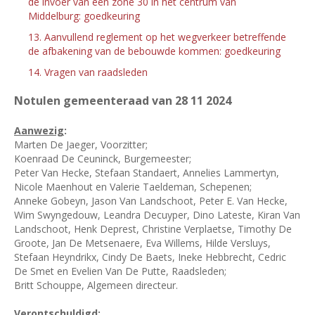
de invoer van een zone 30 in het centrum van
Middelburg: goedkeuring
13. Aanvullend reglement op het wegverkeer betreffende
de afbakening van de bebouwde kommen: goedkeuring
14. Vragen van raadsleden
Notulen gemeenteraad van 28
11 2024
Aanwezig
:
Marten De Jaeger, Voorzitter;
Koenraad De Ceuninck, Burgemeester;
Peter Van Hecke, Stefaan Standaert, Annelies Lammertyn,
Nicole Maenhout en Valerie Taeldeman, Schepenen;
Anneke Gobeyn, Jason Van Landschoot, Peter E. Van Hecke,
Wim Swyngedouw, Leandra Decuyper, Dino Lateste, Kiran Van
Landschoot, Henk Deprest, Christine Verplaetse, Timothy De
Groote, Jan De Metsenaere, Eva Willems, Hilde Versluys,
Stefaan Heyndrikx, Cindy De Baets, Ineke Hebbrecht, Cedric
De Smet en Evelien Van De Putte, Raadsleden;
Britt Schouppe, Algemeen directeur.
Verontschuldigd: