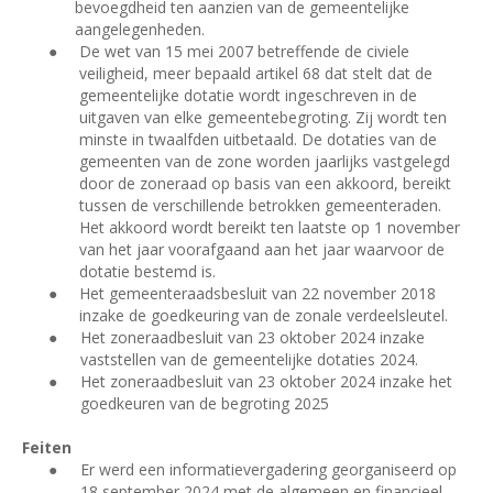
bevoegdheid ten aanzien van de gemeentelijke
aangelegenheden.
●
De wet van 15 mei 2007 betreffende de civiele
veiligheid, meer bepaald artikel 68 dat stelt dat de
gemeentelijke dotatie wordt ingeschreven in de
uitgaven van elke gemeentebegroting. Zij wordt ten
minste in twaalfden uitbetaald. De dotaties van de
gemeenten van de zone worden jaarlijks vastgelegd
door de zoneraad op basis van een akkoord, bereikt
tussen de verschillende betrokken gemeenteraden.
Het akkoord wordt bereikt ten laatste op 1 november
van het jaar voorafgaand aan het jaar waarvoor de
dotatie bestemd is.
●
Het gemeenteraadsbesluit van 22 november 2018
inzake de goedkeuring van de zonale verdeelsleutel.
●
Het zoneraadbesluit van 23 oktober 2024 inzake
vaststellen van de gemeentelijke dotaties 2024.
●
Het zoneraadbesluit van 23 oktober 2024 inzake het
goedkeuren van de begroting 2025
Feiten
●
Er werd een informatievergadering georganiseerd op
18 september 2024 met de algemeen en financieel