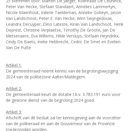
25 stemmen voor: Marten De Jaeger, Koenraad De Ceuninck,
Peter Van Hecke, Stefaan Standaert, Annelies Lammertyn,
Nicole Maenhout, Valerie Taeldeman, Anneke Gobeyn, Jason
Van Landschoot, Peter E. Van Hecke, Wim Swyngedouw,
Leandra Decuyper, Dino Lateste, Kiran Van Landschoot, Henk
Deprest, Christine Verplaetse, Timothy De Groote, Jan De
Metsenaere, Eva Willems, Hilde Versluys, Stefaan Heyndrikx,
Cindy De Baets, Ineke Hebbrecht, Cedric De Smet en Evelien
Van De Putte
Artikel 1:
De gemeenteraad neemt kennis van de begrotingswijziging
2024 van de politiezone Aalter/Maldegem.
Artikel 2:
De gemeenteraad keurt de dotatie t.b.v. 3.783.191 euro voor
de gewone dienst van de begroting 2024 goed.
Artikel 3:
Afschrift van dit besluit zal ter kennisgeving aan de voorzitter
van de politieraad en aan de Gouverneur van de Provincie
toegezonden worden.