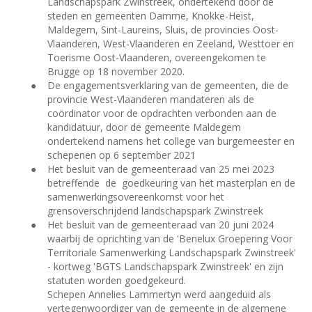
Landschapspark Zwinstreek, ondertekend door de
steden en gemeenten Damme, Knokke-Heist,
Maldegem, Sint-Laureins, Sluis, de provincies Oost-
Vlaanderen, West-Vlaanderen en Zeeland, Westtoer en
Toerisme Oost-Vlaanderen, overeengekomen te
Brugge op 18
november 2020.
●
De engagementsverklaring van de gemeenten, die de
provincie West-Vlaanderen mandateren als de
coördinator voor de opdrachten verbonden aan de
kandidatuur, door de gemeente Maldegem
ondertekend namens het college van burgemeester en
schepenen op 6 september 2021
●
Het besluit van de gemeenteraad van 25 mei 2023
betreffende
de
goedkeuring van het masterplan en de
samenwerkingsovereenkomst voor het
grensoverschrijdend landschapspark Zwinstreek
●
Het besluit van de gemeenteraad van 20 juni 2024
waarbij de oprichting van de 'Benelux Groepering Voor
Territoriale Samenwerking Landschapspark Zwinstreek'
- kortweg 'BGTS Landschapspark Zwinstreek' en zijn
statuten worden goedgekeurd.
Schepen Annelies Lammertyn werd aangeduid als
vertegenwoordiger van de gemeente in de algemene