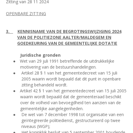
Zitting van 28 11 2024
OPENBARE ZITTING
3.
KENNISNAME VAN DE BEGROTINGSWIJZIGING 2024
VAN DE POLITIEZONE AALTER/MALDEGEM EN
GOEDKEURING VAN DE GEMEENTELIJKE DOTATIE
Juridische gronden
●
Wet van 29 juli 1991 betreffende de uitdrukkelijke
motivering van de bestuurshandelingen.
●
Artikel 28 § 1 van het gemeentedecreet van 15 juli
2005 waarin wordt bepaald dat dit punt in openbare
zitting behandeld wordt.
●
Artikel 42 § 1 van het gemeentedecreet van 15 juli 2005
waarin wordt bepaald dat de gemeenteraad beschikt
over de volheid van bevoegdheid ten aanzien van de
gemeentelijke aangelegenheden.
●
De wet van 7 december 1998 tot organisatie van een
geïntegreerde politiedienst, gestructureerd op twee
niveaus (WGP);
●
Het koninklijk besluit van 5 september 2001 houdende