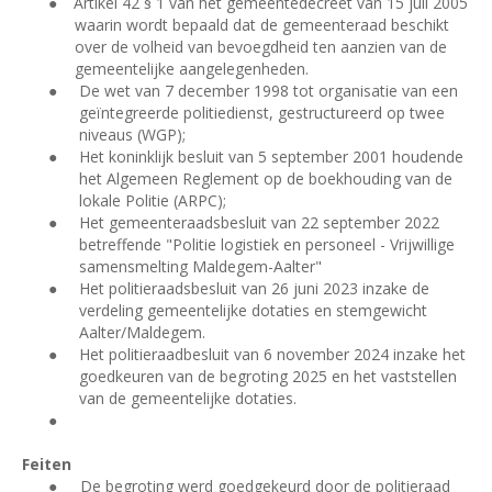
●
Artikel 42 § 1 van het gemeentedecreet van 15 juli 2005
waarin wordt bepaald dat de gemeenteraad beschikt
over de volheid van bevoegdheid ten aanzien van de
gemeentelijke aangelegenheden.
●
De wet van 7 december 1998 tot organisatie van een
geïntegreerde politiedienst, gestructureerd op twee
niveaus (WGP);
●
Het koninklijk besluit van 5 september 2001 houdende
het Algemeen Reglement op de boekhouding van de
lokale Politie (ARPC);
●
Het gemeenteraadsbesluit van 22 september 2022
betreffende "Politie logistiek en personeel - Vrijwillige
samensmelting Maldegem-Aalter"
●
Het politieraadsbesluit van 26 juni 2023 inzake de
verdeling gemeentelijke dotaties en stemgewicht
Aalter/Maldegem.
●
Het politieraadbesluit van 6 november 2024 inzake het
goedkeuren van de begroting 2025 en het vaststellen
van de gemeentelijke dotaties.
●
Feiten
●
De begroting werd goedgekeurd door de politieraad