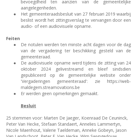
bevoegdheid ten aanzien van de gemeentelijke
aangelegenheden.
●
Het gemeenteraadsbesluit van 27 februari 2019 waarbij
beslist wordt het zittingsverslag te vervangen door een
audio- of een audiovisuele opname.
Feiten
●
De notulen werden ten minste acht dagen voor de dag
van de vergadering ter beschikking gesteld van de
gemeenteraad.
●
De audiovisuele opname werd tijdens de zitting van 24
oktober 2024 gelivestreamd en bleef sindsdien
gepubliceerd op de gemeentelijke website onder
'Vergaderingen gemeenteraad': zie https://web-
maldegem.streamovations.be
●
Er werden geen opmerkingen gemaakt.
Besluit
25 stemmen voor: Marten De Jaeger, Koenraad De Ceuninck,
Peter Van Hecke, Stefaan Standaert, Annelies Lammertyn,
Nicole Maenhout, Valerie Taeldeman, Anneke Gobeyn, Jason
Van Landschoot, Peter E. Van Hecke, Wim Swyngedouw,