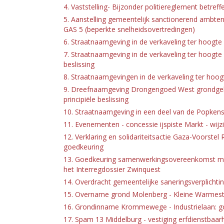
4. Vaststelling- Bijzonder politiereglement betre
5. Aanstelling gemeentelijk sanctionerend ambte
GAS 5 (beperkte snelheidsovertredingen)
6. Straatnaamgeving in de verkaveling ter hoogte v
7. Straatnaamgeving in de verkaveling ter hoogte
beslissing
8. Straatnaamgevingen in de verkaveling ter hoogte
9. Dreefnaamgeving Drongengoed West grondgeb
principiële beslissing
10. Straatnaamgeving in een deel van de Popkensst
11. Evenementen - concessie ijspiste Markt - wij
12. Verklaring en solidariteitsactie Gaza-Voorst
goedkeuring
13. Goedkeuring samenwerkingsovereenkomst me
het Interregdossier Zwinquest
14. Overdracht gemeentelijke saneringsverplicht
15. Overname grond Molenberg - Kleine Warmestr
16. Grondinname Krommewege - Industrielaan: g
17. Spam 13 Middelburg - vestiging erfdienstbaar