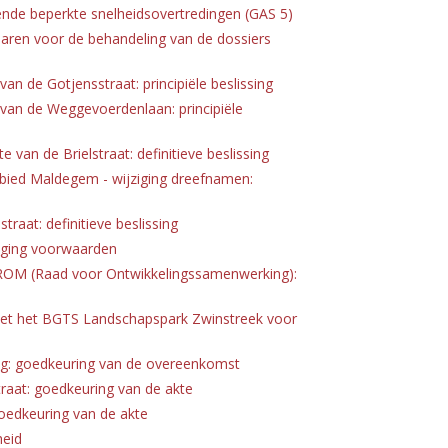
ffende beperkte snelheidsovertredingen (GAS 5)
naren voor de behandeling van de dossiers
an de Gotjensstraat: principiële beslissing
 van de Weggevoerdenlaan: principiële
 van de Brielstraat: definitieve beslissing
ied Maldegem - wijziging dreefnamen:
raat: definitieve beslissing
ziging voorwaarden
el ROM (Raad voor Ontwikkelingssamenwerking):
t het BGTS Landschapspark Zwinstreek voor
ing: goedkeuring van de overeenkomst
aat: goedkeuring van de akte
oedkeuring van de akte
heid