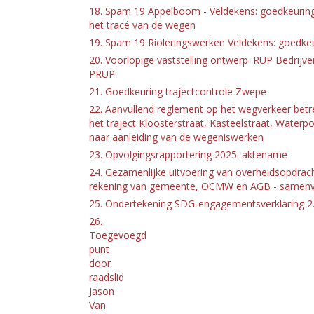
18. Spam 19 Appelboom - Veldekens: goedkeuring
het tracé van de wegen
19. Spam 19 Rioleringswerken Veldekens: goedkeu
20. Voorlopige vaststelling ontwerp 'RUP Bedrijv
PRUP'
21. Goedkeuring trajectcontrole Zwepe
22. Aanvullend reglement op het wegverkeer betr
het traject Kloosterstraat, Kasteelstraat, Water
naar aanleiding van de wegeniswerken
23. Opvolgingsrapportering 2025: aktename
24. Gezamenlijke uitvoering van overheidsopdrac
rekening van gemeente, OCMW en AGB - samenvoe
25. Ondertekening SDG-engagementsverklaring 2
26.
Toegevoegd
punt
door
raadslid
Jason
Van