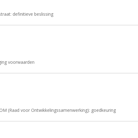
aat: definitieve beslissing
iging voorwaarden
l ROM (Raad voor Ontwikkelingssamenwerking): goedkeuring