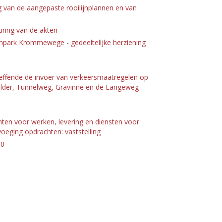
 van de aangepaste rooilijnplannen en van
ring van de akten
enpark Krommewege - gedeeltelijke herziening
effende de invoer van verkeersmaatregelen op
polder, Tunnelweg, Gravinne en de Langeweg
hten voor werken, levering en diensten voor
ging opdrachten: vaststelling
.0