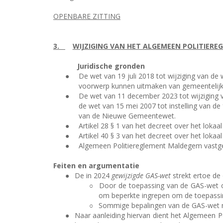
OPENBARE ZITTING
3.
WIJZIGING VAN HET ALGEMEEN POLITIERE
Juridische gronden
●
De wet van 19 juli 2018 tot wijziging van de
voorwerp kunnen uitmaken van gemeentelijke
●
De wet van 11 december 2023 tot wijziging 
de wet van 15 mei 2007 tot instelling van de
van de Nieuwe Gemeentewet.
●
Artikel 28 § 1 van het decreet over het loka
●
Artikel 40 § 3 van het decreet over het lok
●
Algemeen Politiereglement Maldegem vastge
Feiten en argumentatie
●
De in 2024
gewijzigde GAS-wet
strekt ertoe de
○
Door de toepassing van de GAS-wet op
om beperkte ingrepen om de toepassing
○
Sommige bepalingen van de GAS-wet m
●
Naar aanleiding hiervan dient het Algemeen P