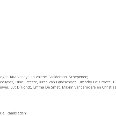
ger, Rita Verleye en Valerie Taeldeman, Schepenen;
cuyper, Dino Lateste, Kiran Van Landschoot, Timothy De Groote, He
haver, Lut D´Hondt, Emma De Smet, Maxim Vandemoere en Christiaan
lle, Raadsleden;