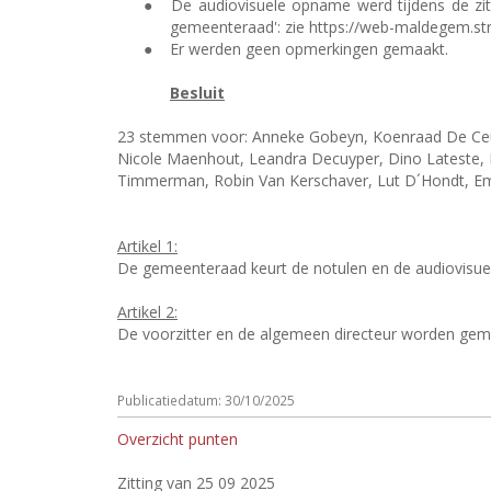
●
De audiovisuele opname werd tijdens de zit
gemeenteraad': zie https://web-maldegem.s
●
Er werden geen opmerkingen gemaakt.
Besluit
23 stemmen voor: Anneke Gobeyn, Koenraad De Ceuni
Nicole Maenhout, Leandra Decuyper, Dino Lateste, 
Timmerman, Robin Van Kerschaver, Lut D´Hondt, E
Artikel 1:
De gemeenteraad keurt de notulen en de audiovisue
Artikel 2:
De voorzitter en de algemeen directeur worden ge
Publicatiedatum: 30/10/2025
Overzicht punten
Zitting van 25 09 2025