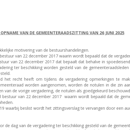
 OPNAME VAN DE GEMEENTERAADSZITTING VAN 26 JUNI 2025
ukkelijke motivering van de bestuurshandelingen.
aal bestuur van 22 december 2017 waarin wordt bepaald dat de vergad
bestuur van 22 december 2017 dat bepaalt dat behalve in spoedeisend
dering ter beschikking worden gesteld van de gemeenteraadsleden e
steld.
id het recht heeft om tijdens de vergadering opmerkingen te mak
emeenteraad worden aangenomen, worden de notulen in die zin aang
n van de vorige vergadering, de notulen als goedgekeurd beschouw
aal bestuur van 22 december 2017
waarin wordt bepaald dat de geme
nheden.
9 waarbij beslist wordt het zittingsverslag te vervangen door een a
r de dag van de vergadering ter beschikking gesteld van de gemeent