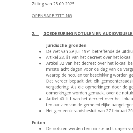
Zitting van 25 09 2025
OPENBARE ZITTING
2.
GOEDKEURING NOTULEN EN AUDIOVISUELE
Juridische gronden
●
De wet van 29 juli 1991 betreffende de uitdr
●
Artikel 28, §1 van het decreet over het lok
●
Artikel 32 van het decreet over het lokaal 
minste acht dagen voor de dag van de verga
waarop de notulen ter beschikking worden ge
Dat verder bepaalt dat elk gemeenteraadsl
vergadering. Als die opmerkingen door de g
opmerkingen worden gemaakt over de notule
●
Artikel 40 § 1 van het decreet over het lok
ten aanzien van de gemeentelijke aangelege
●
Het gemeenteraadsbesluit van 27 februari 201
Feiten
●
De notulen werden ten minste acht dagen voo