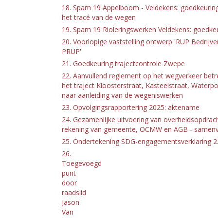
18. Spam 19 Appelboom - Veldekens: goedkeuring
het tracé van de wegen
19. Spam 19 Rioleringswerken Veldekens: goedkeu
20. Voorlopige vaststelling ontwerp 'RUP Bedrijv
PRUP'
21. Goedkeuring trajectcontrole Zwepe
22. Aanvullend reglement op het wegverkeer betr
het traject Kloosterstraat, Kasteelstraat, Water
naar aanleiding van de wegeniswerken
23. Opvolgingsrapportering 2025: aktename
24. Gezamenlijke uitvoering van overheidsopdrac
rekening van gemeente, OCMW en AGB - samenvoe
25. Ondertekening SDG-engagementsverklaring 2
26.
Toegevoegd
punt
door
raadslid
Jason
Van