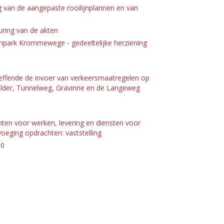
 van de aangepaste rooilijnplannen en van
ring van de akten
enpark Krommewege - gedeeltelijke herziening
effende de invoer van verkeersmaatregelen op
polder, Tunnelweg, Gravinne en de Langeweg
hten voor werken, levering en diensten voor
ging opdrachten: vaststelling
.0