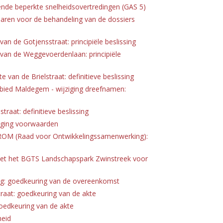
ffende beperkte snelheidsovertredingen (GAS 5)
naren voor de behandeling van de dossiers
an de Gotjensstraat: principiële beslissing
 van de Weggevoerdenlaan: principiële
 van de Brielstraat: definitieve beslissing
ied Maldegem - wijziging dreefnamen:
raat: definitieve beslissing
ziging voorwaarden
el ROM (Raad voor Ontwikkelingssamenwerking):
t het BGTS Landschapspark Zwinstreek voor
ing: goedkeuring van de overeenkomst
aat: goedkeuring van de akte
oedkeuring van de akte
heid