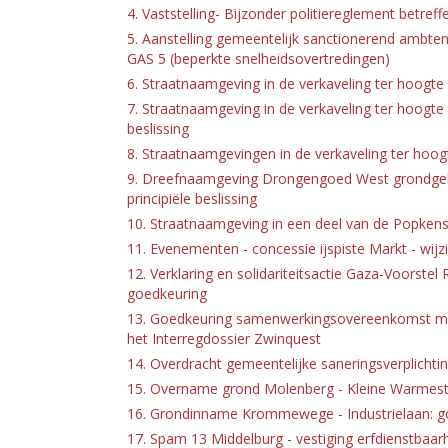
4. Vaststelling- Bijzonder politiereglement betre
5. Aanstelling gemeentelijk sanctionerend ambte
GAS 5 (beperkte snelheidsovertredingen)
6. Straatnaamgeving in de verkaveling ter hoogte v
7. Straatnaamgeving in de verkaveling ter hoogte
beslissing
8. Straatnaamgevingen in de verkaveling ter hoogte
9. Dreefnaamgeving Drongengoed West grondgeb
principiële beslissing
10. Straatnaamgeving in een deel van de Popkensst
11. Evenementen - concessie ijspiste Markt - wij
12. Verklaring en solidariteitsactie Gaza-Voorst
goedkeuring
13. Goedkeuring samenwerkingsovereenkomst me
het Interregdossier Zwinquest
14. Overdracht gemeentelijke saneringsverplicht
15. Overname grond Molenberg - Kleine Warmestr
16. Grondinname Krommewege - Industrielaan: g
17. Spam 13 Middelburg - vestiging erfdienstbaar