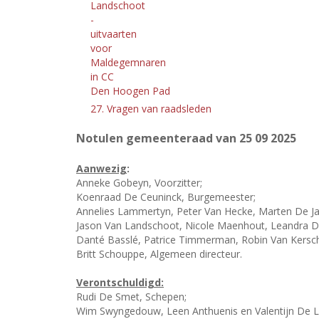
Landschoot
-
uitvaarten
voor
Maldegemnaren
in CC
Den Hoogen Pad
27. Vragen van raadsleden
Notulen gemeenteraad van 25
09 2025
Aanwezig
:
Anneke Gobeyn, Voorzitter;
Koenraad De Ceuninck, Burgemeester;
Annelies Lammertyn, Peter Van Hecke, Marten De Jae
Jason Van Landschoot, Nicole Maenhout, Leandra De
Danté Basslé, Patrice Timmerman, Robin Van Kersc
Britt Schouppe, Algemeen directeur.
Verontschuldigd:
Rudi De Smet, Schepen;
Wim Swyngedouw, Leen Anthuenis en Valentijn De Li