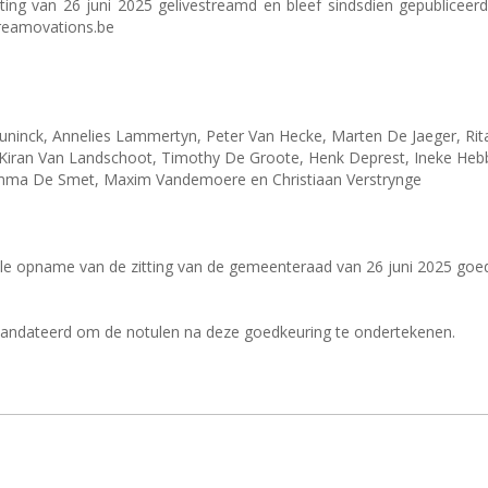
ting van 26 juni 2025 gelivestreamd en bleef sindsdien gepubliceer
treamovations.be
nck, Annelies Lammertyn, Peter Van Hecke, Marten De Jaeger, Rita
Kiran Van Landschoot, Timothy De Groote, Henk Deprest, Ineke Hebbr
mma De Smet, Maxim Vandemoere en Christiaan Verstrynge
le opname van de zitting van de gemeenteraad van 26 juni 2025 goe
mandateerd om de notulen na deze goedkeuring te ondertekenen.