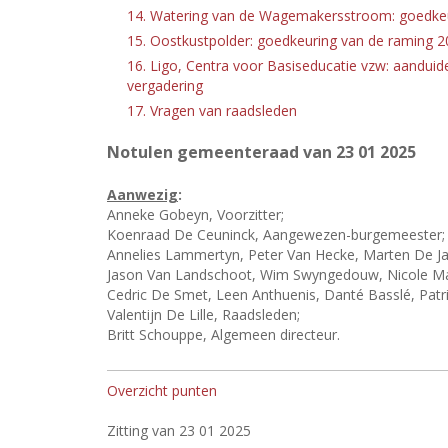
14. Watering van de Wagemakersstroom: goedkeu
15. Oostkustpolder: goedkeuring van de raming 
16. Ligo, Centra voor Basiseducatie vzw: aandui
vergadering
17. Vragen van raadsleden
Notulen gemeenteraad van 23
01 2025
Aanwezig
:
Anneke Gobeyn, Voorzitter;
Koenraad De Ceuninck, Aangewezen-burgemeester;
Annelies Lammertyn, Peter Van Hecke, Marten De Ja
Jason Van Landschoot, Wim Swyngedouw, Nicole Mae
Cedric De Smet, Leen Anthuenis, Danté Basslé, Pa
Valentijn De Lille, Raadsleden;
Britt Schouppe, Algemeen directeur.
Overzicht punten
Zitting van 23 01 2025