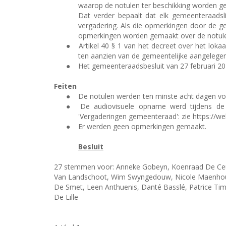
waarop de notulen ter beschikking worden ge
Dat verder bepaalt dat elk gemeenteraadsl
vergadering. Als die opmerkingen door de g
opmerkingen worden gemaakt over de notule
●
Artikel 40 § 1 van het decreet over het lok
ten aanzien van de gemeentelijke aangelege
●
Het gemeenteraadsbesluit van 27 februari 201
Feiten
●
De notulen werden ten minste acht dagen voo
●
De audiovisuele opname werd tijdens de 
'Vergaderingen gemeenteraad': zie https://
●
Er werden geen opmerkingen gemaakt.
Besluit
27 stemmen voor: Anneke Gobeyn, Koenraad De Ceuni
Van Landschoot, Wim Swyngedouw, Nicole Maenhout,
De Smet, Leen Anthuenis, Danté Basslé, Patrice T
De Lille