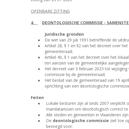
OPENBARE ZITTING
4.
DEONTOLOGISCHE COMMISSIE - SAMENSTE
Juridische gronden
●
De wet van 29 juli 1991 betreffende de uitdr
●
Artikel 28, § 1 en §2 van het decreet over h
gemeenteraad;
●
Artikel 40, § 1 van het decreet over het lo
ten aanzien van de gemeentelijke aangelege
●
Het decreet van 3 februari 2023 tot wijzigin
commissie bij de gemeenteraad;
●
Het besluit van de gemeenteraad van 19 apri
oprichting van een deontologische commissie
Feiten
●
Lokale besturen zijn al sinds 2007 verplich
mandatarissen om deontologisch correct te
●
Alle steden en gemeenten in Vlaanderen zij
●
De
deontologische commissie
ziet toe o
bevoegd voor: