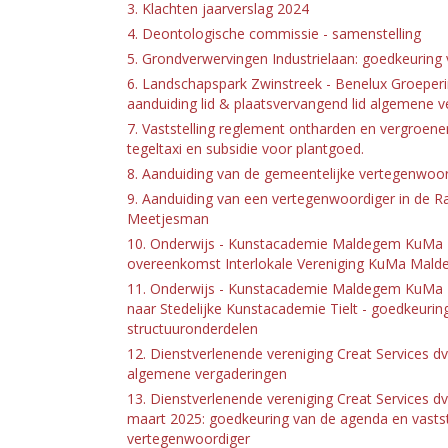
3. Klachten jaarverslag 2024
4. Deontologische commissie - samenstelling
5. Grondverwervingen Industrielaan: goedkeuring 
6. Landschapspark Zwinstreek - Benelux Groeperi
aanduiding lid & plaatsvervangend lid algemene v
7. Vaststelling reglement ontharden en vergroenen 
tegeltaxi en subsidie voor plantgoed.
8. Aanduiding van de gemeentelijke vertegenwoord
9. Aanduiding van een vertegenwoordiger in de R
Meetjesman
10. Onderwijs - Kunstacademie Maldegem KuMa - V
overeenkomst Interlokale Vereniging KuMa Mald
11. Onderwijs - Kunstacademie Maldegem KuMa - V
naar Stedelijke Kunstacademie Tielt - goedkeuri
structuuronderdelen
12. Dienstverlenende vereniging Creat Services d
algemene vergaderingen
13. Dienstverlenende vereniging Creat Services 
maart 2025: goedkeuring van de agenda en vasts
vertegenwoordiger