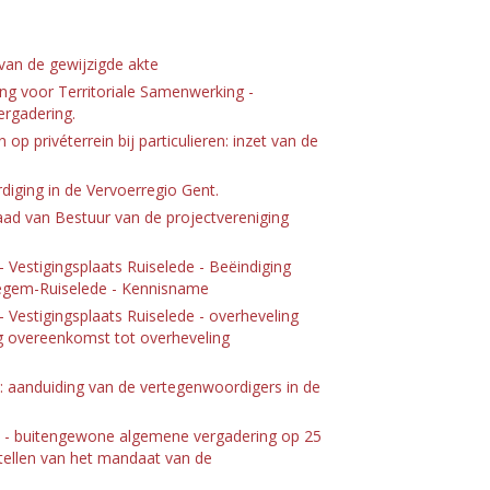
van de gewijzigde akte
ng voor Territoriale Samenwerking -
ergadering.
op privéterrein bij particulieren: inzet van de
iging in de Vervoerregio Gent.
aad van Bestuur van de projectvereniging
estigingsplaats Ruiselede - Beëindiging
egem-Ruiselede - Kennisname
estigingsplaats Ruiselede - overheveling
ng overeenkomst tot overheveling
v: aanduiding van de vertegenwoordigers in de
dv - buitengewone algemene vergadering op 25
tellen van het mandaat van de