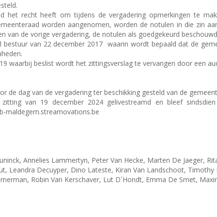
steld.
id het recht heeft om tijdens de vergadering opmerkingen te mak
emeenteraad worden aangenomen, worden de notulen in die zin aang
n van de vorige vergadering, de notulen als goedgekeurd beschouw
aal bestuur van 22 december 2017
waarin wordt bepaald dat de geme
nheden.
9 waarbij beslist wordt het zittingsverslag te vervangen door een a
r de dag van de vergadering ter beschikking gesteld van de gemeent
zitting van 19 december 2024 gelivestreamd en bleef sindsdien
web-maldegem.streamovations.be
nck, Annelies Lammertyn, Peter Van Hecke, Marten De Jaeger, Rita 
 Leandra Decuyper, Dino Lateste, Kiran Van Landschoot, Timothy D
immerman, Robin Van Kerschaver, Lut D´Hondt, Emma De Smet, Maxim 