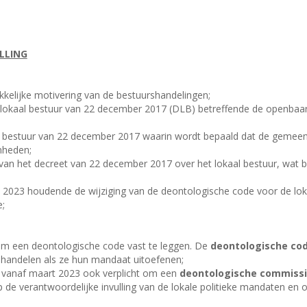
LLING
ukkelijke motivering van de bestuurshandelingen;
et lokaal bestuur van 22 december 2017 (DLB) betreffende de openbaa
kaal bestuur van 22 december 2017 waarin wordt bepaald dat de gemee
nheden;
g van het decreet van 22 december 2017 over het lokaal bestuur, wat 
l 2023 houdende de wijziging van de deontologische code voor de lo
;
t om een deontologische code vast te leggen. De
deontologische co
 handelen als ze hun mandaat uitoefenen;
n vanaf maart 2023 ook verplicht om een
deontologische commiss
p de verantwoordelijke invulling van de lokale politieke mandaten en