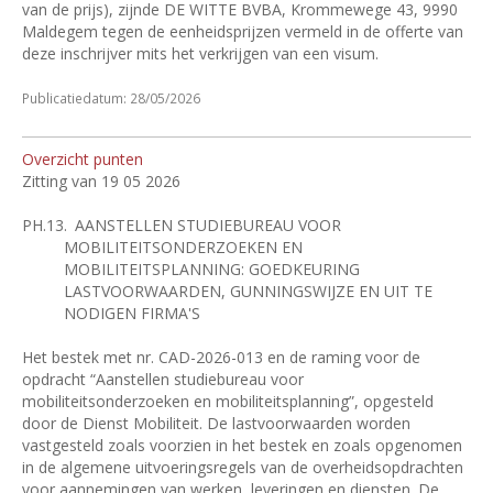
van de prijs), zijnde DE WITTE BVBA, Krommewege 43, 9990
Maldegem tegen de eenheidsprijzen vermeld in de offerte van
deze inschrijver mits het verkrijgen van een visum.
Publicatiedatum: 28/05/2026
Overzicht punten
Zitting van 19 05 2026
PH.13.
AANSTELLEN STUDIEBUREAU VOOR
MOBILITEITSONDERZOEKEN EN
MOBILITEITSPLANNING: GOEDKEURING
LASTVOORWAARDEN, GUNNINGSWIJZE EN UIT TE
NODIGEN FIRMA'S
Het bestek met nr. CAD-2026-013 en de raming voor de
opdracht “Aanstellen studiebureau voor
mobiliteitsonderzoeken en mobiliteitsplanning”, opgesteld
door de Dienst Mobiliteit. De lastvoorwaarden worden
vastgesteld zoals voorzien in het bestek en zoals opgenomen
in de algemene uitvoeringsregels van de overheidsopdrachten
voor aannemingen van werken, leveringen en diensten. De