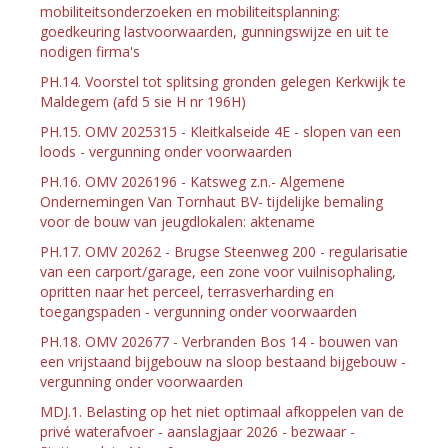
mobiliteitsonderzoeken en mobiliteitsplanning:
goedkeuring lastvoorwaarden, gunningswijze en uit te
nodigen firma's
PH.14. Voorstel tot splitsing gronden gelegen Kerkwijk te
Maldegem (afd 5 sie H nr 196H)
PH.15. OMV 2025315 - Kleitkalseide 4E - slopen van een
loods - vergunning onder voorwaarden
PH.16. OMV 2026196 - Katsweg z.n.- Algemene
Ondernemingen Van Tornhaut BV- tijdelijke bemaling
voor de bouw van jeugdlokalen: aktename
PH.17. OMV 20262 - Brugse Steenweg 200 - regularisatie
van een carport/garage, een zone voor vuilnisophaling,
opritten naar het perceel, terrasverharding en
toegangspaden - vergunning onder voorwaarden
PH.18. OMV 202677 - Verbranden Bos 14 - bouwen van
een vrijstaand bijgebouw na sloop bestaand bijgebouw -
vergunning onder voorwaarden
MDJ.1. Belasting op het niet optimaal afkoppelen van de
privé waterafvoer - aanslagjaar 2026 - bezwaar -