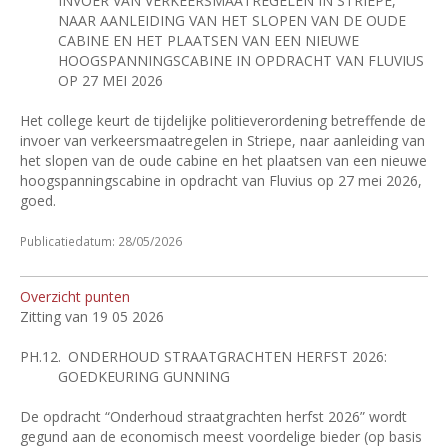
INVOER VAN VERKEERSMAATREGELEN IN STRIEPE,
NAAR AANLEIDING VAN HET SLOPEN VAN DE OUDE
CABINE EN HET PLAATSEN VAN EEN NIEUWE
HOOGSPANNINGSCABINE IN OPDRACHT VAN FLUVIUS
OP 27 MEI 2026
Het college keurt de tijdelijke politieverordening betreffende de
invoer van verkeersmaatregelen in Striepe, naar aanleiding van
het slopen van de oude cabine en het plaatsen van een nieuwe
hoogspanningscabine in opdracht van Fluvius op 27 mei 2026,
goed.
Publicatiedatum: 28/05/2026
Overzicht punten
Zitting van 19 05 2026
PH.12.
ONDERHOUD STRAATGRACHTEN HERFST 2026:
GOEDKEURING GUNNING
De opdracht “Onderhoud straatgrachten herfst 2026” wordt
gegund aan de economisch meest voordelige bieder (op basis