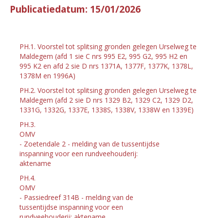
Publicatiedatum: 15/01/2026
PH.1. Voorstel tot splitsing gronden gelegen Urselweg te
Maldegem (afd 1 sie C nrs 995 E2, 995 G2, 995 H2 en
995 K2 en afd 2 sie D nrs 1371A, 1377F, 1377K, 1378L,
1378M en 1996A)
PH.2. Voorstel tot splitsing gronden gelegen Urselweg te
Maldegem (afd 2 sie D nrs 1329 B2, 1329 C2, 1329 D2,
1331G, 1332G, 1337E, 1338S, 1338V, 1338W en 1339E)
PH.3.
OMV
- Zoetendale 2 - melding van de tussentijdse
inspanning voor een rundveehouderij:
aktename
PH.4.
OMV
- Passiedreef 314B - melding van de
tussentijdse inspanning voor een
rundveehouderij: aktename