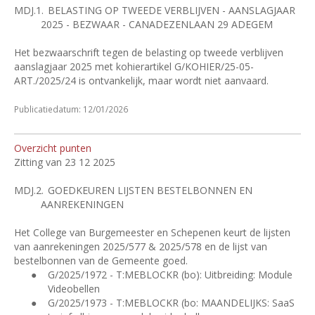
MDJ.1.
BELASTING OP TWEEDE VERBLIJVEN - AANSLAGJAAR
2025 - BEZWAAR - CANADEZENLAAN 29 ADEGEM
Het bezwaarschrift tegen de belasting op tweede verblijven
aanslagjaar 2025 met kohierartikel G/KOHIER/25-05-
ART./2025/24 is ontvankelijk, maar wordt niet aanvaard.
Publicatiedatum: 12/01/2026
Overzicht punten
Zitting van 23 12 2025
MDJ.2.
GOEDKEUREN LIJSTEN BESTELBONNEN EN
AANREKENINGEN
Het College van Burgemeester en Schepenen keurt de lijsten
van aanrekeningen 2025/577 & 2025/578 en de lijst van
bestelbonnen van de Gemeente goed.
●
G/2025/1972 - T:MEBLOCKR (bo): Uitbreiding: Module
Videobellen
●
G/2025/1973 - T:MEBLOCKR (bo: MAANDELIJKS: SaaS