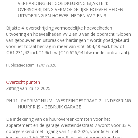
VERHARDINGEN : GOEDKEURING BIJAKTE 4:
OVERSCHRIJDING VERMOEDELIJKE HOEVEELHEDEN
UITVOERING EN HOEVEELHEDEN VV 2 EN 3
Bijakte 4: overschrijding vermoedelijke hoeveelheden
uitvoering en hoeveelheden VV 2 en 3 van de opdracht “Slopen
van gebouwen en uitbraak verhardingen ” wordt goedgekeurd
voor het totaal bedrag in meer van €
50.604,48 excl. btw of
€
61.231,42 incl. 21
% btw (€
10.626,94 btw medecontractant).
Publicatiedatum: 12/01/2026
Overzicht punten
Zitting van 23 12 2025
PH.11.
PATRIMONIUM - WESTEINDESTRAAT 7 - INDEXERING
HUURPRIJS - GEBRUIK GARAGE
De indexering van de huurovereenkomsten voor het
appartement en de garage Westeindestraat 7 wordt voor 33 %
doorgerekend met ingang van 1 juli 2026, voor 66% met
ingang van 1 juli 2027 en wordt volledig doorgerekend met