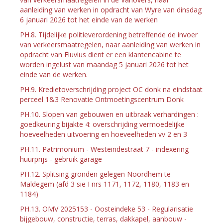
aanleiding van werken in opdracht van Wyre van dinsdag
6 januari 2026 tot het einde van de werken
PH.8. Tijdelijke politieverordening betreffende de invoer
van verkeersmaatregelen, naar aanleiding van werken in
opdracht van Fluvius dient er een klantencabine te
worden ingelust van maandag 5 januari 2026 tot het
einde van de werken.
PH.9. Kredietoverschrijding project OC donk na eindstaat
perceel 1&3 Renovatie Ontmoetingscentrum Donk
PH.10. Slopen van gebouwen en uitbraak verhardingen :
goedkeuring bijakte 4: overschrijding vermoedelijke
hoeveelheden uitvoering en hoeveelheden vv 2 en 3
PH.11. Patrimonium - Westeindestraat 7 - indexering
huurprijs - gebruik garage
PH.12. Splitsing gronden gelegen Noordhem te
Maldegem (afd 3 sie I nrs 1171, 1172, 1180, 1183 en
1184)
PH.13. OMV 2025153 - Oosteindeke 53 - Regularisatie
bijgebouw, constructie, terras, dakkapel, aanbouw -