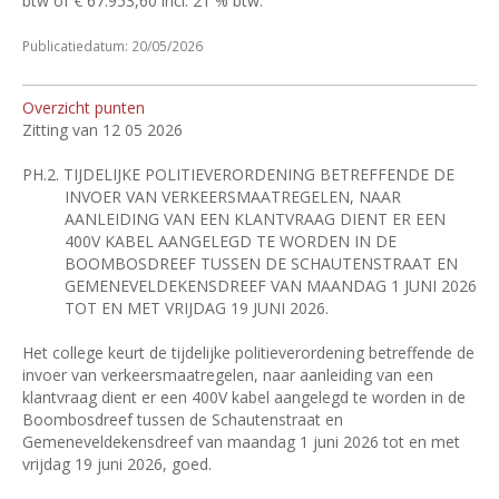
btw of €
67.953,60 incl. 21
% btw.
Publicatiedatum: 20/05/2026
Overzicht punten
Zitting van 12 05 2026
PH.2.
TIJDELIJKE POLITIEVERORDENING BETREFFENDE DE
INVOER VAN VERKEERSMAATREGELEN, NAAR
AANLEIDING VAN EEN KLANTVRAAG DIENT ER EEN
400V KABEL AANGELEGD TE WORDEN IN DE
BOOMBOSDREEF TUSSEN DE SCHAUTENSTRAAT EN
GEMENEVELDEKENSDREEF VAN MAANDAG 1 JUNI 2026
TOT EN MET VRIJDAG 19 JUNI 2026.
Het college keurt de tijdelijke politieverordening betreffende de
invoer van verkeersmaatregelen, naar aanleiding van een
klantvraag dient er een 400V kabel aangelegd te worden in de
Boombosdreef tussen de Schautenstraat en
Gemeneveldekensdreef van maandag 1 juni 2026 tot en met
vrijdag 19 juni 2026, goed.