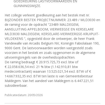
GOEDKEURING LASTVOORWAARDEN EN
GUNNINGSWIJZE.
Het college verleent goedkeuring aan het bestek met nr.
BIJZONDER BESTEK PROJECTNUMMER: 23.489 / MLD3030 en
de raming voor de opdracht “23489 MALDEGEM,
AANSLUITING APPELBOOM, VIERWEEGSE EN KERSELARE
MLD3030 MALDEGEM, KERSELARE-VIERWEERGSE-KRUIPUIT-
VELDEKENS ”, opgesteld door de ontwerper, de heer Frank
Vandewalle van Arcadis Belgium NV, Koningin Fabiolalaan 190,
9000 Gent. De lastvoorwaarden worden vastgesteld zoals
voorzien in het bestek en zoals opgenomen in de algemene
uitvoeringsregels van de overheidsopdrachten.
De raming bedraagt €
20.915.725,73 excl. btw of
€
22.058.636,54 incl. 21
% btw (1.142.910,81 btw
medecontractant) waarvan 13.525.021,54 excl. BTW of €
14.667.932,35 incl. BTW ten laste is van Gemeentebestuur
Maldegem. Van het aandeel van Maldegem is 6.447.221,51
subsidieerbaar.
Publicatiedatum: 20/05/2026