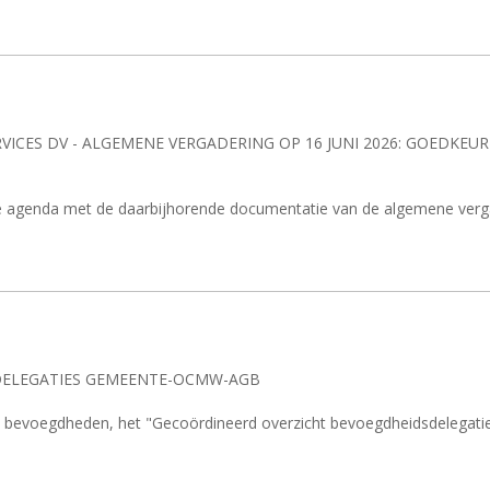
VICES DV - ALGEMENE VERGADERING OP 16 JUNI 2026: GOEDKEU
de agenda met de daarbijhorende documentatie van de algemene verga
SDELEGATIES GEMEENTE-OCMW-AGB
gen bevoegdheden, het "Gecoördineerd overzicht bevoegdheidsdele