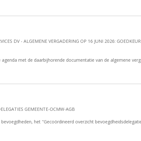
VICES DV - ALGEMENE VERGADERING OP 16 JUNI 2026: GOEDKEU
de agenda met de daarbijhorende documentatie van de algemene verga
SDELEGATIES GEMEENTE-OCMW-AGB
gen bevoegdheden, het "Gecoördineerd overzicht bevoegdheidsdele